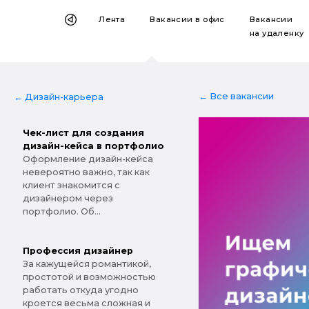
Лента
Вакансии
в офис
Вакансии
на удаленку
← Все вакансии
← Дизайн-карьера
Чек-лист для создания
дизайн-кейса в портфолио
Оформление дизайн-кейса
невероятно важно, так как
клиент знакомится с
дизайнером через
портфолио. Об...
Профессия дизайнер
За кажущейся романтикой,
простотой и возможностью
работать откуда угодно
кроется весьма сложная и