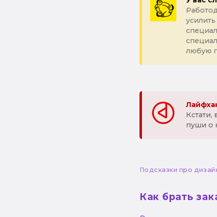
У вас с
Работод
усилить
специал
специа
любую 
Лайфхак
Кстати,
пуши о 
Подсказки про дизай
Как брать за