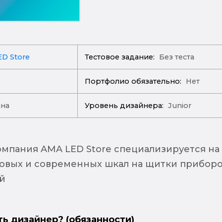
D Store
Тестовое задание:
Без теста
Портфолио обязательно:
Нет
ана
Уровень дизайнера:
Junior
омпания AMA LED Store специализируется на
овых и современных шкал на щитки прибор
й
ть дизайнер? (обязанности)