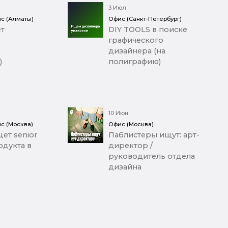
3 Июл
с (Алматы)
Офис (Санкт-Петербург)
т
DIY TOOLS в поиске
графического
дизайнера (на
)
полиграфию)
10 Июн
с (Москва)
Офис (Москва)
ет senior
Паблистеры ищут: арт-
дукта в
директор /
руководитель отдела
дизайна