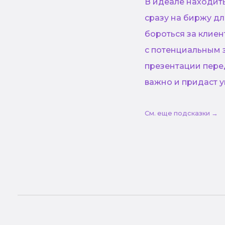
В идеале находить
сразу на биржу дл
бороться за клиен
с потенциальным з
презентации пере
важно и придаст у
См. еще подсказки →