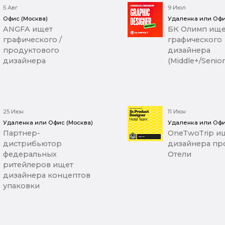
5 Авг
9 Июл
Офис (Москва)
Удаленка или Офи
ANGFA ищет
БК Олимп ище
графического /
графического
продуктового
дизайнера
дизайнера
(Middle+/Senior
25 Июн
11 Июн
Удаленка или Офис (Москва)
Удаленка или Офи
Партнер-
OneTwoTrip ищ
дистрибьютор
дизайнера про
федеральных
Отели
ритейлеров ищет
дизайнера концептов
упаковки