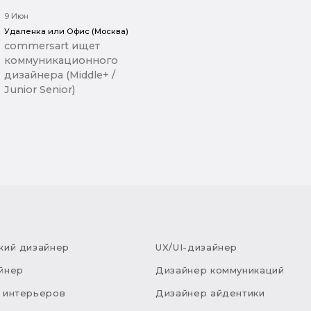
9 Июн
Удаленка или Офис (Москва)
commersart ищет
коммуникационного
дизайнера (Middle+ /
Junior Senior)
кий дизайнер
UX/UI-дизайнер
йнер
Дизайнер коммуникаций
 интерьеров
Дизайнер айдентики