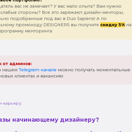
лабое портфолио?
атель вас не замечает? У вас мало опыта? Вам нужно
 слабые стороны? Все это заряжают дизайн-менторы,
ьно подобранные под вас в Duo Sapiens! А по
льному промокоду DESIGNER5 вы получите
скидку 5%
на
программу менторинга
 от админов:
 в нашем
Telegram-канале
можно получать моментальные
новых клиентах и вакансиях
н-карьеру:
казы начинающему дизайнеру?