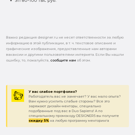
Зп 80-100 тыс руб.
Важно: pедакция designer.ru не несет ответственности за любую
информацию в этой публикации, в т. ч. текстовое описание и
графические изображения, предоставленные нам авторами
вакансии и другими пользователями интернета. Если Вы нашли
ошибку, то, пожалуйста,
сообщите нам
об этом.
У вас слабое портфолио?
Работодатель вас не замечает? У вас мало опыта?
Вам нужно усилить слабые стороны? Все это
заряжают дизайн-менторы, специально
подобранные под вас в Duo Sapiens! А по
специальному промокоду DESIGNER5 вы получите
скидку 5%
на любую программу менторинга