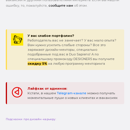
вакансии и другими пользователями интернета. Если Вы нашли
ошибку, то, пожалуйста,
сообщите нам
об этом.
У вас слабое портфолио?
Работодатель вас не замечает? У вас мало опыта?
Вам нужно усилить слабые стороны? Все это
заряжают дизайн-менторы, специально
подобранные под вас в Duo Sapiens! А по
специальному промокоду DESIGNER5 вы получите
скидку 5%
на любую программу менторинга
Лайфхак от админов:
Кстати, в нашем
Telegram-канале
можно получать
моментальные пуши о новых клиентах и вакансиях
Подсказки про дизайн-карьеру: