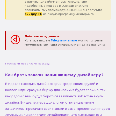
заряжают дизайн-менторы, специально
подобранные под вас в Duo Sapiens! А по
специальному промокоду DESIGNER5 вы получите
скидку 5%
на любую программу менторинга
Лайфхак от админов:
Кстати, в нашем
Telegram-канале
можно получать
моментальные пуши о новых клиентах и вакансиях
Подсказки про дизайн-карьеру:
Как брать заказы начинающему дизайнеру?
В идеале находить дизайн-задачи среди своих друзей и
коллег. Идти сразу на биржу для новичка будет сложно, так
как рядом с ним будут бороться за клиента зубастые акулы
дизайна. В идеале, перед диалогом с потенциальным
заказчиком, прокачать свои навыки в само-презентации перед
друзьями или коллегами дизайнерами. Это очень важно и