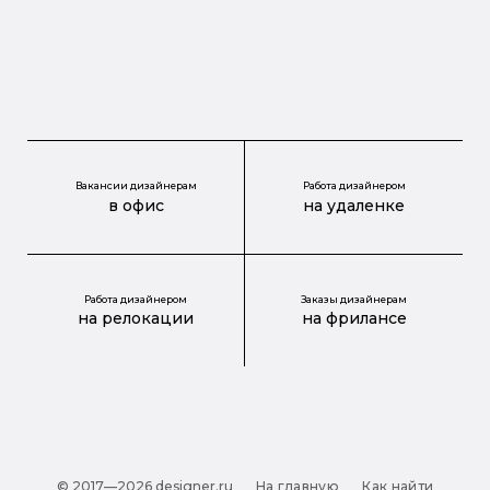
Вакансии дизайнерам
Работа дизайнером
в офис
на удаленке
Работа дизайнером
Заказы дизайнерам
на релокации
на фрилансе
© 2017—2026 designer.ru
На главную
Как найти