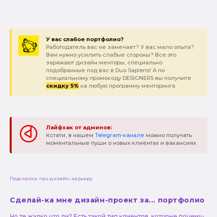
У вас слабое портфолио?
Работодатель вас не замечает? У вас мало опыта?
Вам нужно усилить слабые стороны? Все это
заряжают дизайн-менторы, специально
подобранные под вас в Duo Sapiens! А по
специальному промокоду DESIGNER5 вы получите
скидку 5%
на любую программу менторинга
Лайфхак от админов:
Кстати, в нашем
Telegram-канале
можно получать
моментальные пуши о новых клиентах и вакансиях
Подсказки про дизайн-карьеру:
Сделай-ка мне дизайн-проект за... портфолио
Чо те жалко что ли? Есть такой тип клиентов, которые почему-