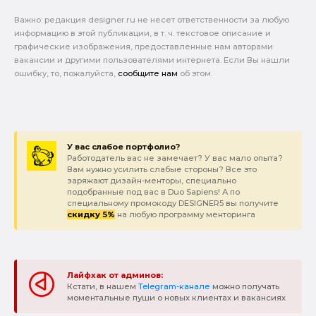
Важно: pедакция designer.ru не несет ответственности за любую
информацию в этой публикации, в т. ч. текстовое описание и
графические изображения, предоставленные нам авторами
вакансии и другими пользователями интернета. Если Вы нашли
ошибку, то, пожалуйста,
сообщите нам
об этом.
У вас слабое портфолио?
Работодатель вас не замечает? У вас мало опыта?
Вам нужно усилить слабые стороны? Все это
заряжают дизайн-менторы, специально
подобранные под вас в Duo Sapiens! А по
специальному промокоду DESIGNER5 вы получите
скидку 5%
на любую программу менторинга
Лайфхак от админов:
Кстати, в нашем
Telegram-канале
можно получать
моментальные пуши о новых клиентах и вакансиях