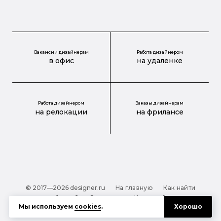
Вакансии дизайнерам
Работа дизайнером
в офис
на удаленке
Работа дизайнером
Заказы дизайнерам
на релокации
на фрилансе
© 2017—2026 designer.ru
На главную
Как найти
дизайнера?
О проекте
Карта сайта
Мы используем
cookies
.
Хорошо
Обработка персональных данных
Файлы cookie