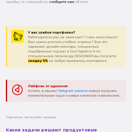
ошибку, то, пожалуйста,
сообщите нам
об этом.
У вас слабое портфолио?
Работодатель вас не замечает? У вас мало опыта?
Вам нужно усилить слабые стороны? Все это
заряжают дизайн-менторы, специально
подобранные под вас в Duo Sapiens! А по
специальному промокоду DESIGNER5 вы получите
скидку 5%
на любую программу менторинга
Лайфхак от админов:
Кстати, в нашем
Telegram-канале
можно получать
моментальные пуши о новых клиентах и вакансиях
Подсказки про дизайн-карьеру:
Какие задачи решают продуктовые