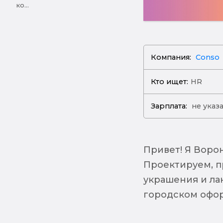
ко...
Компания:
Conso
Кто ищет:
HR
Зарплата:
не указ
Привет! Я Воро
Проектируем, п
украшения и ла
городском офор