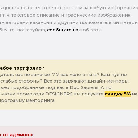
signer.ru не несет ответственности за любую информаци
в т. ч. текстовое описание и графические изображения,
м авторами вакансии и другими пользователями интерне
ку, то, пожалуйста,
сообщите нам
об этом.
лабое портфолио?
атель вас не замечает? У вас мало опыта? Вам нужно
 слабые стороны? Все это заряжают дизайн-менторы,
ьно подобранные под вас в Duo Sapiens! А по
льному промокоду DESIGNER5 вы получите
скидку 5%
на
программу менторинга
 от админов: