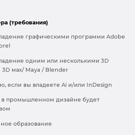
ра (требования)
ладение графическими программи Adobe
orel
ладение одним или несколькими 3D
3D мах/ Maya / Blender
о, если вы владеете Ai и/или InDesign
 в промышленном дизайне будет
вом
ное образование