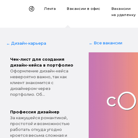
Лента
Вакансии
в офис
Вакансии
на удаленку
← Все вакансии
← Дизайн-карьера
Чек-лист для создания
дизайн-кейса в портфолио
Оформление дизайн-кейса
невероятно важно, так как
клиент знакомится с
дизайнером через
портфолио. Об...
Профессия дизайнер
За кажущейся романтикой,
простотой и возможностью
работать откуда угодно
кроется весьма сложная и