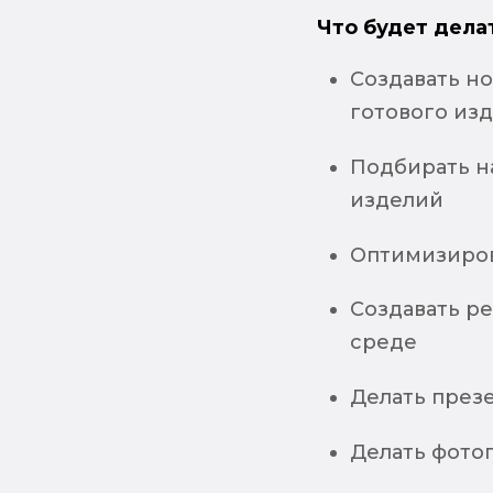
Что будет дела
Создавать н
готового изд
Подбирать н
изделий
Оптимизиров
Создавать р
среде
Делать през
Делать фото