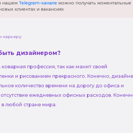
 в нашем
Telegram-канале
можно получать моментальные
новых клиентах и вакансиях
н-карьеру:
быть дизайнером?
коварная профессия, так как манит своей
ленки и рисованием прекрасного. Конечно, дизайн
льное количество времени на дорогу до офиса и
 отсутствие ежедневных офисных расходов. Конечн
 в любой стране мира.