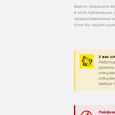
Важно: pедакция de
в этой публикации, 
предоставленные на
Если Вы нашли ошиб
У вас с
Работод
усилить
специал
специа
любую 
Лайфхак