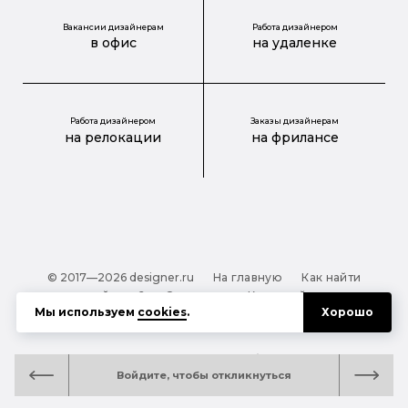
Вакансии дизайнерам
Работа дизайнером
в офис
на удаленке
Работа дизайнером
Заказы дизайнерам
на релокации
на фрилансе
© 2017—2026 designer.ru
На главную
Как найти
дизайнера?
О проекте
Карта сайта
Мы используем
cookies
.
Хорошо
Обработка персональных данных
Файлы cookie
Полезная подсказка:
Как выбрать дизайнера:
Войдите, чтобы откликнуться
руководство для тех, кто заказывает дизайн