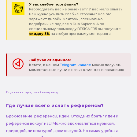
У вас слабое портфолио?
Работодатель вас не замечает? У вас мало опыта?
Вам нужно усилить слабые стороны? Все это
заряжают дизайн-менторы, специально
подобранные под вас в Duo Sapiens! А по
специальному промокоду DESIGNER5 вы получите
скидку 5%
на любую программу менторинга
Лайфхак от админов:
Кстати, в нашем
Telegram-канале
можно получать
моментальные пуши о новых клиентах и вакансиях
Подсказки про дизайн-карьеру:
Где лучше всего искать референсы?
Вдохновение, референсы, идеи. Откуда их брать? Идеи и
референсы вокруг нас! Можно вдохновляться музыкой,
природой, литературой, архитектурой. Но самая удобная