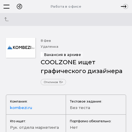
Работа в офисе
8 Фев
Удаленка
Вакансия в архиве
COOLZONE ищет
графического дизайнера
Откликов 15+
Компания:
Тестовое задание:
kombezi.ru
Без теста
Кто ищет:
Портфолио обязательно:
Рук. отдела маркетинга
Нет