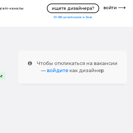
войти
ищете дизайнера?
gram-каналы
69 486
дизайнеров в базе
Чтобы откликаться на вакансии
—
войдите
как дизайнер
м