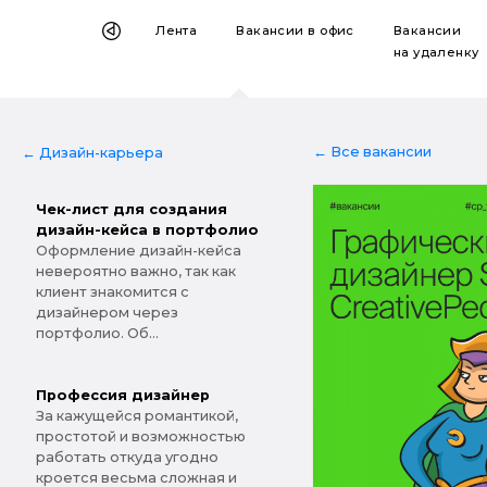
Лента
Вакансии
в офис
Вакансии
на удаленку
← Все вакансии
← Дизайн-карьера
Чек-лист для создания
дизайн-кейса в портфолио
Оформление дизайн-кейса
невероятно важно, так как
клиент знакомится с
дизайнером через
портфолио. Об...
Профессия дизайнер
За кажущейся романтикой,
простотой и возможностью
работать откуда угодно
кроется весьма сложная и