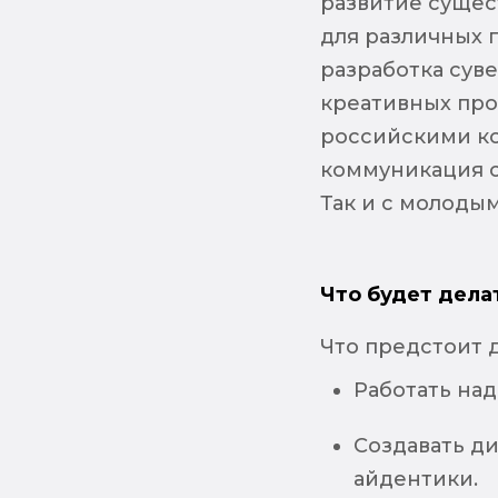
развитие сущес
для различных п
разработка сув
креативных про
российскими ко
коммуникация 
Так и с молоды
Что будет дела
Что предстоит д
Работать над
Создавать д
айдентики.