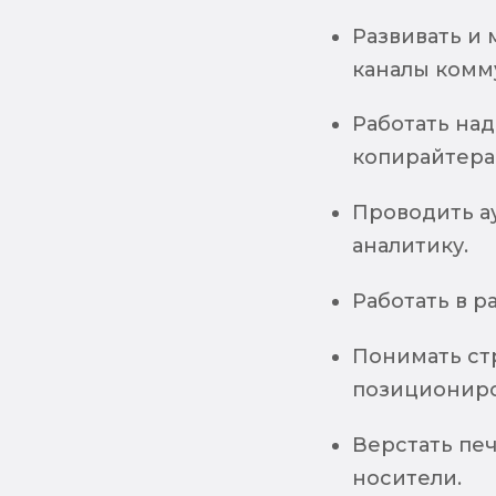
Развивать и
каналы комм
Работать на
копирайтер
Проводить а
аналитику.
Работать в р
Понимать ст
позициониро
Верстать пе
носители.