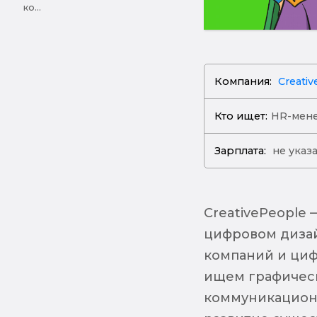
ко...
Компания:
Creati
Кто ищет:
HR-мен
Зарплата:
не указ
CreativePeople 
цифровом диза
компаний и циф
ищем графическ
коммуникационн