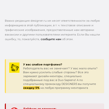
Важно: pедакция designer.ru не несет ответственности за любую
информацию в этой публикации, в т. ч. текстовое описание и
графические изображения, предоставленные нам авторами
вакансии и другими пользователями интернета. Если Вы нашли
ошибку, то, пожалуйста,
сообщите нам
об этом.
У вас слабое портфолио?
Работодатель вас не замечает? У вас мало опыта?
Вам нужно усилить слабые стороны? Все это
заряжают дизайн-менторы, специально
подобранные под вас в Duo Sapiens! А по
специальному промокоду DESIGNER5 вы получите
скидку 5%
на любую программу менторинга
Лайфхак от админов: