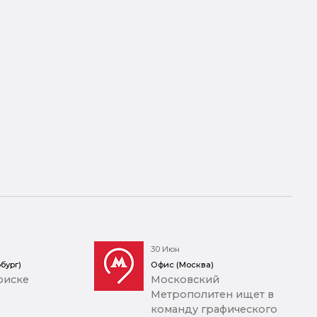
30 Июн
бург)
Офис (Москва)
оиске
Московский
Метрополитен ищет в
команду графического