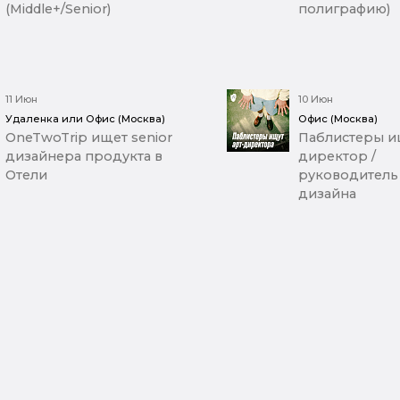
(Middle+/Senior)
полиграфию)
11 Июн
10 Июн
Удаленка или Офис (Москва)
Офис (Москва)
OneTwoTrip ищет senior
Паблистеры ищ
дизайнера продукта в
директор /
Отели
руководитель
дизайна