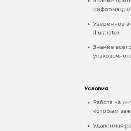
Знание прин
информации 
Уверенное з
Illustrator
Знание всег
упаковочного
Условия
Работа на и
которым важ
Удаленная р