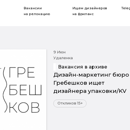
Вакансии
Ищем дизайнеров
Tele
на релокацию
на фриланс
9 Июн
Удаленка
Вакансия в архиве
Дизайн-маркетинг бюро
Гребешков ищет
дизайнера упаковки/KV
Откликов 15+