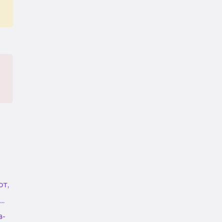
т,
.
в-