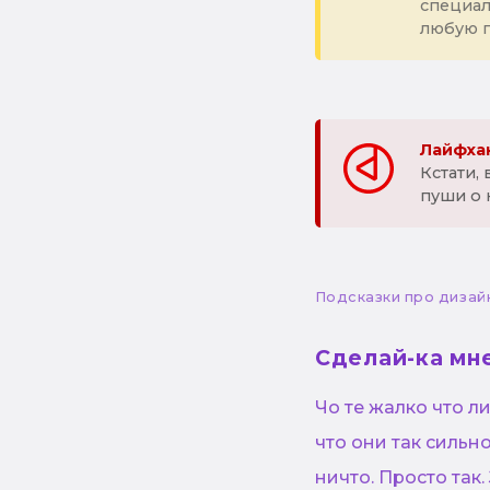
специа
любую 
Лайфхак
Кстати,
пуши о 
Подсказки про дизай
Сделай-ка мне
Чо те жалко что л
что они так сильн
ничто. Просто так