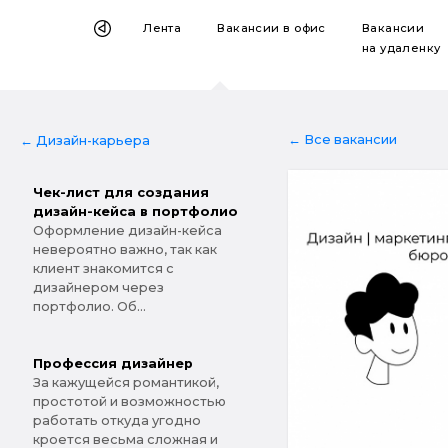
Лента
Вакансии
в офис
Вакансии
на удаленку
← Все вакансии
← Дизайн-карьера
Чек-лист для создания
дизайн-кейса в портфолио
Оформление дизайн-кейса
невероятно важно, так как
клиент знакомится с
дизайнером через
портфолио. Об...
Профессия дизайнер
За кажущейся романтикой,
простотой и возможностью
работать откуда угодно
кроется весьма сложная и