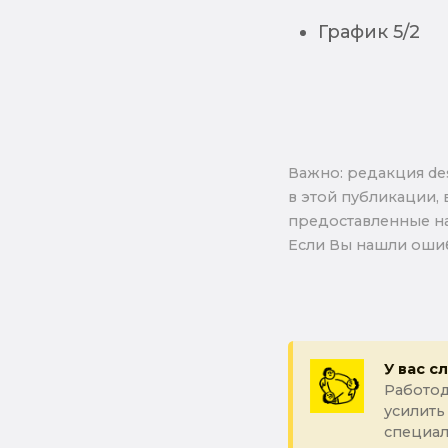
График 5/2
Важно: pедакция de
в этой публикации, 
предоставленные на
Если Вы нашли ошиб
У вас с
Работод
усилить
специал