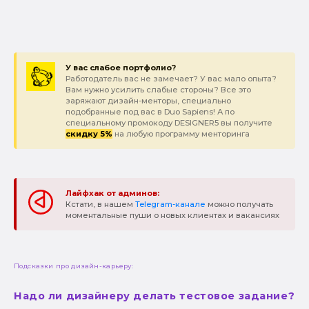
У вас слабое портфолио?
Работодатель вас не замечает? У вас мало опыта?
Вам нужно усилить слабые стороны? Все это
заряжают дизайн-менторы, специально
подобранные под вас в Duo Sapiens! А по
специальному промокоду DESIGNER5 вы получите
скидку 5%
на любую программу менторинга
Лайфхак от админов:
Кстати, в нашем
Telegram-канале
можно получать
моментальные пуши о новых клиентах и вакансиях
Подсказки про дизайн-карьеру:
Надо ли дизайнеру делать тестовое задание?