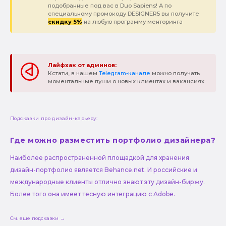
подобранные под вас в Duo Sapiens! А по
специальному промокоду DESIGNER5 вы получите
скидку 5%
на любую программу менторинга
Лайфхак от админов:
Кстати, в нашем
Telegram-канале
можно получать
моментальные пуши о новых клиентах и вакансиях
Подсказки про дизайн-карьеру:
Где можно разместить портфолио дизайнера?
Наиболее распространенной площадкой для хранения
дизайн-портфолио является Behance.net. И российские и
международные клиенты отлично знают эту дизайн-биржу.
Более того она имеет тесную интеграцию с Adobe.
См. еще подсказки →