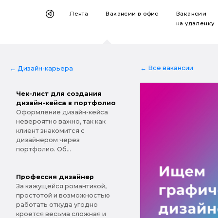
Лента
Вакансии
в офис
Вакансии
на удаленку
← Все вакансии
← Дизайн-карьера
Чек-лист для создания
дизайн-кейса в портфолио
Оформление дизайн-кейса
невероятно важно, так как
клиент знакомится с
дизайнером через
портфолио. Об...
Профессия дизайнер
За кажущейся романтикой,
простотой и возможностью
работать откуда угодно
кроется весьма сложная и