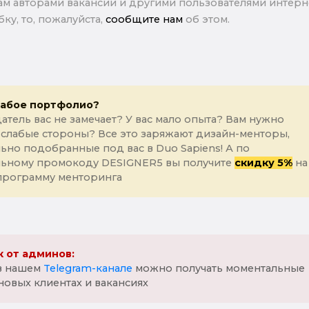
м авторами вакансии и другими пользователями интерне
ку, то, пожалуйста,
сообщите нам
об этом.
лабое портфолио?
атель вас не замечает? У вас мало опыта? Вам нужно
 слабые стороны? Все это заряжают дизайн-менторы,
ьно подобранные под вас в Duo Sapiens! А по
льному промокоду DESIGNER5 вы получите
скидку 5%
на
программу менторинга
 от админов:
 в нашем
Telegram-канале
можно получать моментальные
новых клиентах и вакансиях