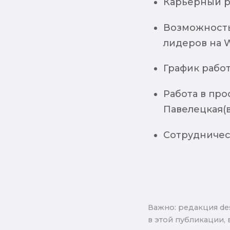
Карьерный р
Возможность 
лидеров на W
График работы
Работа в про
Павелецкая(
Сотрудничес
Важно: pедакция de
в этой публикации, 