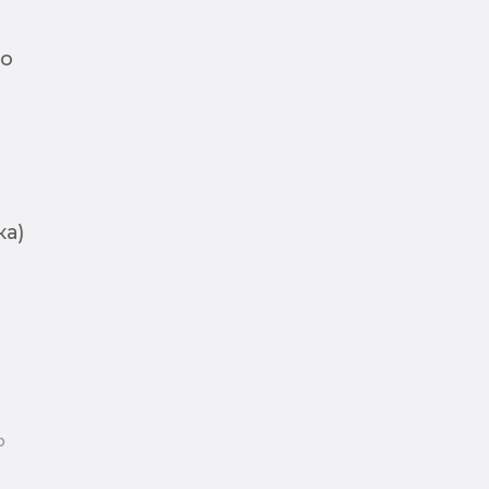
ло
а)
ю