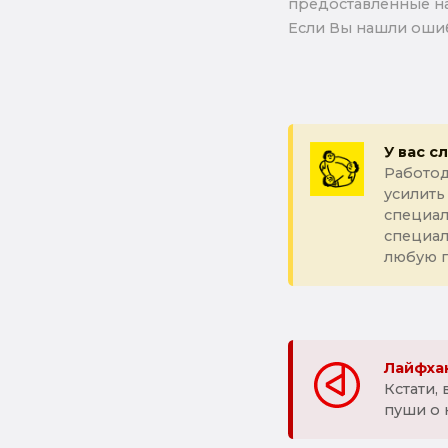
предоставленные на
Если Вы нашли ошиб
У вас с
Работод
усилить
специал
специа
любую 
Лайфхак
Кстати,
пуши о 