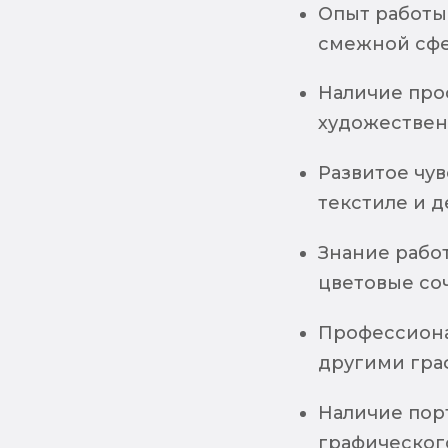
Опыт работы
смежной сфе
Наличие про
художественн
Развитое чу
текстиле и 
Знание рабо
цветовые со
Профессионал
другими гра
Наличие пор
графическог