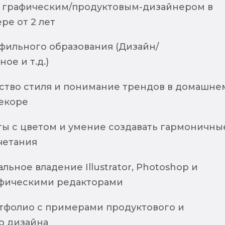
 графическим/продуктовым-дизайнером в
ре от 2 лет
фильного образования (Дизайн/
ое и т.д.)
вство стиля и понимание трендов в домашне
декоре
ты с цветом и умение создавать гармоничны
четания
ьное владение Illustrator, Photoshop и
фическими редакторами
тфолио с примерами продуктового и
о дизайна