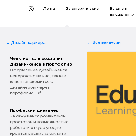
Лента
Вакансии
в офис
Вакансии
на удаленку
← Все вакансии
← Дизайн-карьера
Чек-лист для создания
дизайн-кейса в портфолио
Оформление дизайн-кейса
невероятно важно, так как
клиент знакомится с
дизайнером через
портфолио. Об...
Профессия дизайнер
За кажущейся романтикой,
простотой и возможностью
работать откуда угодно
кроется весьма сложная и