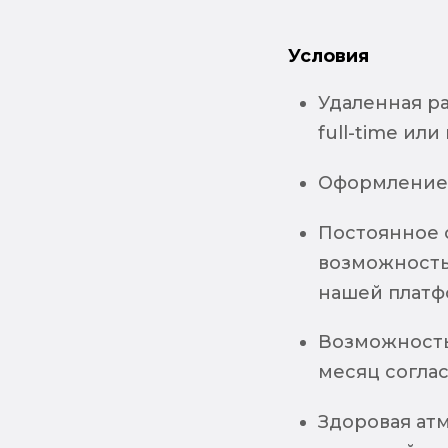
Условия
Удаленная ра
full-time или
Оформление 
Постоянное о
возможность 
нашей платфо
Возможность
месяц соглас
Здоровая ат