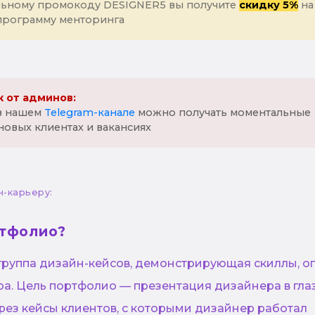
льному промокоду DESIGNER5 вы получите
скидку 5%
на
программу менторинга
 от админов:
 в нашем
Telegram-канале
можно получать моментальные
новых клиентах и вакансиях
н-карьеру:
ртфолио?
группа дизайн-кейсов, демонстрирующая скиллы, о
а. Цель портфолио — презентация дизайнера в гла
рез кейсы клиентов, с которыми дизайнер работал