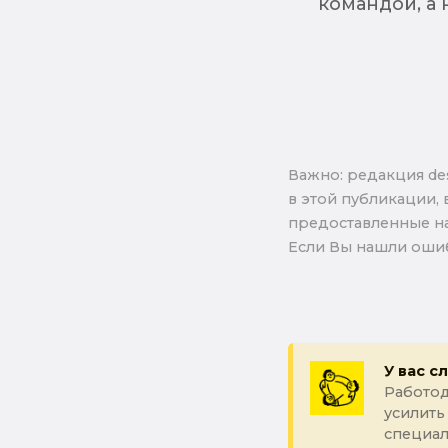
командой, а 
Важно: pедакция de
в этой публикации, 
предоставленные на
Если Вы нашли ошиб
У вас с
Работод
усилить
специал