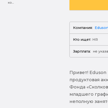
ко...
Компания:
Eduso
Кто ищет:
HR
Зарплата:
не указ
Привет! Eduson
продуктовая ак
Фонда «Сколков
младшего графи
неполную занято