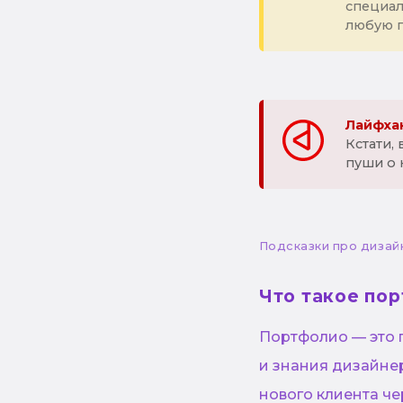
специа
любую 
Лайфхак
Кстати,
пуши о 
Подсказки про дизай
Что такое по
Портфолио — это 
и знания дизайнер
нового клиента че