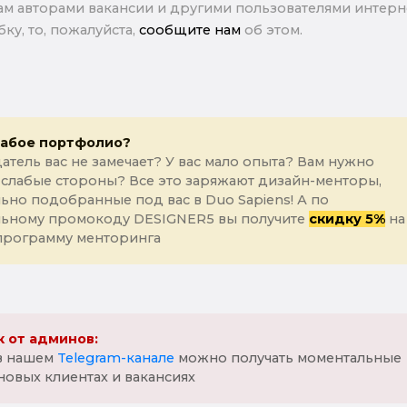
м авторами вакансии и другими пользователями интерне
ку, то, пожалуйста,
сообщите нам
об этом.
лабое портфолио?
атель вас не замечает? У вас мало опыта? Вам нужно
 слабые стороны? Все это заряжают дизайн-менторы,
ьно подобранные под вас в Duo Sapiens! А по
льному промокоду DESIGNER5 вы получите
скидку 5%
на
программу менторинга
 от админов:
 в нашем
Telegram-канале
можно получать моментальные
новых клиентах и вакансиях