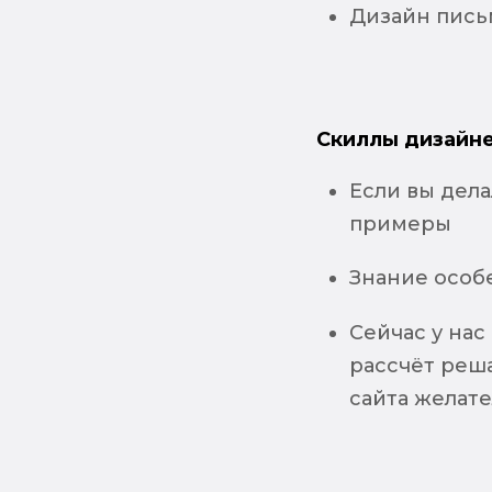
Дизайн письм
Скиллы дизайне
Если вы дел
примеры
Знание особ
Сейчас у нас 
рассчёт реша
сайта желат