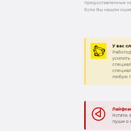
предоставленные на
Если Вы нашли ошиб
У вас с
Работод
усилить
специал
специа
любую 
Лайфхак
Кстати,
пуши о 