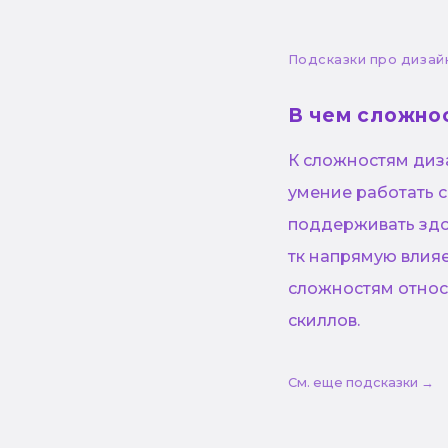
Подсказки про дизай
В чем сложно
К сложностям диз
умение работать с
поддерживать здо
тк напрямую влияе
сложностям относя
скиллов.
См. еще подсказки →