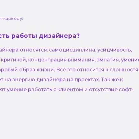
н-карьеру:
сть работы дизайнера?
айнера относятся: самодисциплина, усидчивость,
 критикой, концентрация внимания, эмпатия, умени
ровый образ жизни. Все это относится к сложностя
т на энергию дизайнера на проектах. Так же к
т умение работать с клиентом и отсутствие софт-