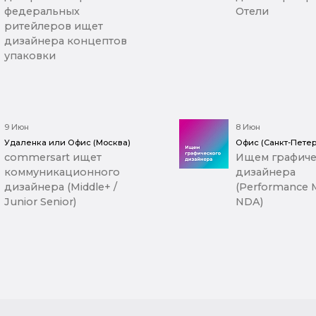
федеральных
Отели
ритейлеров ищет
дизайнера концептов
упаковки
9 Июн
8 Июн
Удаленка или Офис (Москва)
Офис (Санкт-Петер
commersart ищет
Ищем графиче
коммуникационного
дизайнера
дизайнера (Middle+ /
(Performance M
Junior Senior)
NDA)