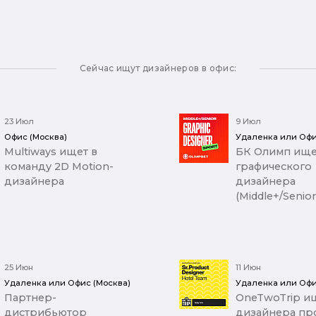
Сейчас ищут дизайнеров в офис:
23 Июл
9 Июл
Офис (Москва)
Удаленка или Офи
Multiways ищет в
БК Олимп ище
команду 2D Motion-
графического
дизайнера
дизайнера
(Middle+/Senior
25 Июн
11 Июн
Удаленка или Офис (Москва)
Удаленка или Офи
Партнер-
OneTwoTrip ищ
дистрибьютор
дизайнера про