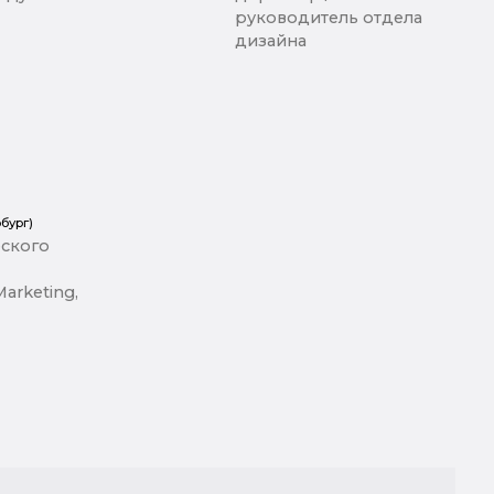
руководитель отдела
дизайна
бург)
ского
arketing,