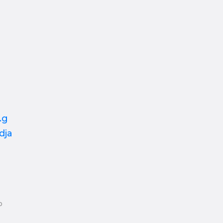
.g
dja
ю