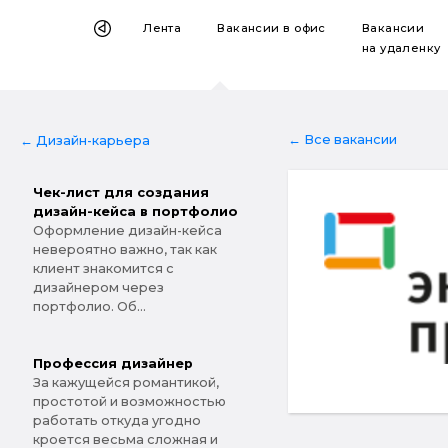
Лента
Вакансии
в офис
Вакансии
на удаленку
← Все вакансии
← Дизайн-карьера
Чек-лист для создания
дизайн-кейса в портфолио
Оформление дизайн-кейса
невероятно важно, так как
клиент знакомится с
дизайнером через
портфолио. Об...
Профессия дизайнер
За кажущейся романтикой,
простотой и возможностью
работать откуда угодно
кроется весьма сложная и