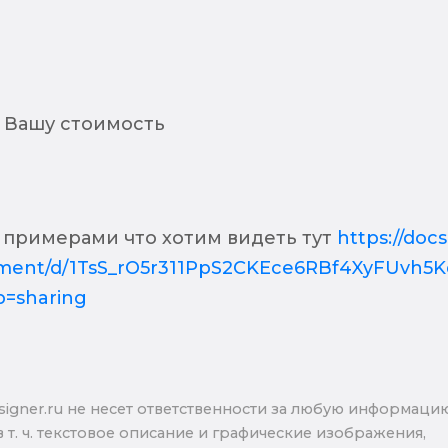
 Вашу стоимость
 примерами что хотим видеть тут
https://docs
ment/d/1TsS_rO5r311PpS2CKEce6RBf4XyFUvh5K
p=sharing
signer.ru не несет ответственности за любую информаци
в т. ч. текстовое описание и графические изображения,