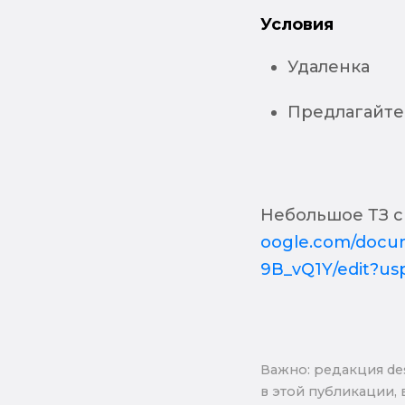
Условия
Удаленка
Предлагайте
Небольшое ТЗ с
oogle.com/docu
9B_vQ1Y/edit?us
Важно: pедакция de
в этой публикации, 