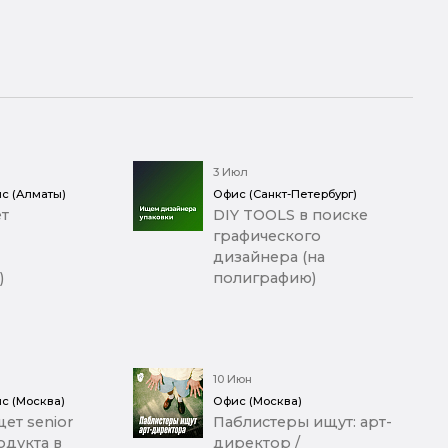
3 Июл
с (Алматы)
Офис (Санкт-Петербург)
т
DIY TOOLS в поиске
графического
дизайнера (на
)
полиграфию)
10 Июн
с (Москва)
Офис (Москва)
ет senior
Паблистеры ищут: арт-
дукта в
директор /