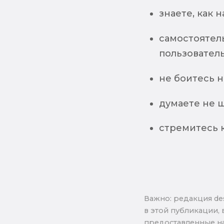
знаете, как 
самостоятел
пользовател
не боитесь 
думаете не 
стремитесь 
Важно: pедакция de
в этой публикации, 
предоставленные на