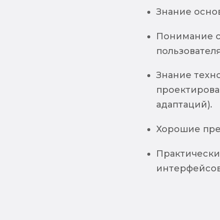
Знание основ
Понимание с
пользовател
Знание техн
проектирова
адаптаций).
Хорошие пре
Практически
интерфейсо