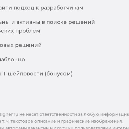
найти подход к разработчикам
ьны и активны в поиске решений
ьских проблем
новых решений
шаблонно
к T-шейповости (бонусом)
signer.ru не несет ответственности за любую информаци
в т. ч. текстовое описание и графические изображения,
м авторами вакансии и другими пользователями интерне