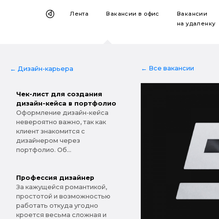
Лента
Вакансии
в офис
Вакансии
на удаленку
← Все вакансии
← Дизайн-карьера
Чек-лист для создания
дизайн-кейса в портфолио
Оформление дизайн-кейса
невероятно важно, так как
клиент знакомится с
дизайнером через
портфолио. Об...
Профессия дизайнер
За кажущейся романтикой,
простотой и возможностью
работать откуда угодно
кроется весьма сложная и