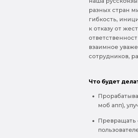
наша русскоязыч
разных стран м
гибкость, иниц
к отказу от жес
ответственност
взаимное уваже
сотрудников, р
Что будет дела
Прорабатыват
моб апп), ул
Превращать 
пользователе