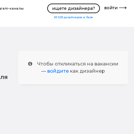
войти
ищете дизайнера?
gram-каналы
69 528
дизайнеров в базе
Чтобы откликаться на вакансии
—
войдите
как дизайнер
для