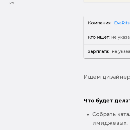
ко...
Компания:
EvaRits
Кто ищет:
не указ
Зарплата:
не указ
Ищем дизайнера
Что будет дела
Собрать ката
имиджевых.