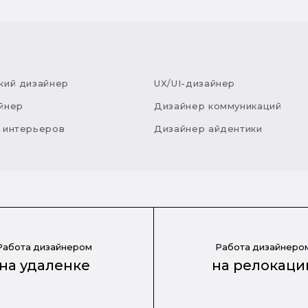
кий дизайнер
UX/UI-дизайнер
йнер
Дизайнер коммуникаций
 интерьеров
Дизайнер айдентики
Работа дизайнером
Работа дизайнеро
на удаленке
на релокаци