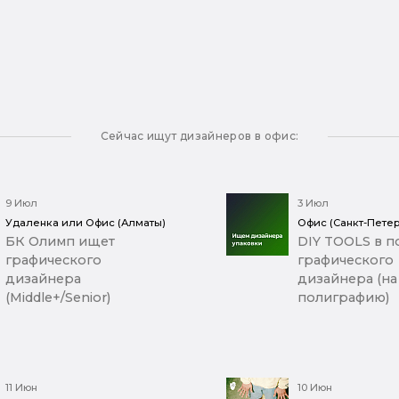
Сейчас ищут дизайнеров в офис:
9 Июл
3 Июл
Удаленка или Офис (Алматы)
Офис (Санкт-Петер
БК Олимп ищет
DIY TOOLS в п
графического
графического
дизайнера
дизайнера (на
(Middle+/Senior)
полиграфию)
11 Июн
10 Июн