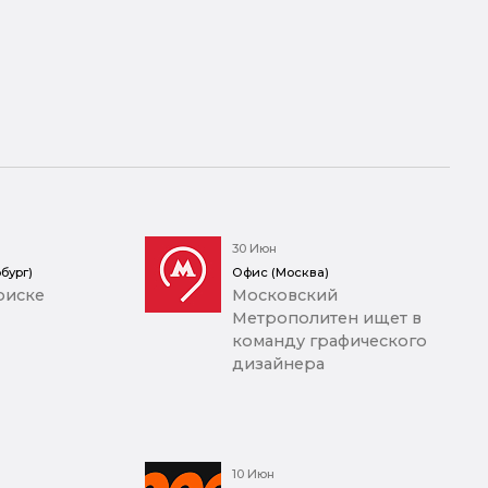
30 Июн
бург)
Офис (Москва)
оиске
Московский
Метрополитен ищет в
команду графического
дизайнера
10 Июн