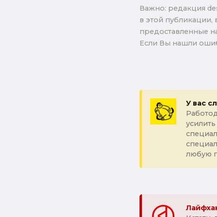
Важно: pедакция de
в этой публикации, 
предоставленные на
Если Вы нашли ошиб
У вас с
Работод
усилить
специал
специа
любую 
Лайфхак