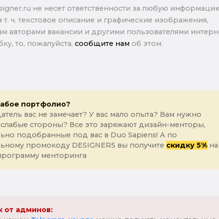
signer.ru не несет ответственности за любую информаци
в т. ч. текстовое описание и графические изображения,
м авторами вакансии и другими пользователями интерне
ку, то, пожалуйста,
сообщите нам
об этом.
лабое портфолио?
атель вас не замечает? У вас мало опыта? Вам нужно
 слабые стороны? Все это заряжают дизайн-менторы,
ьно подобранные под вас в Duo Sapiens! А по
льному промокоду DESIGNER5 вы получите
скидку 5%
на
программу менторинга
 от админов: