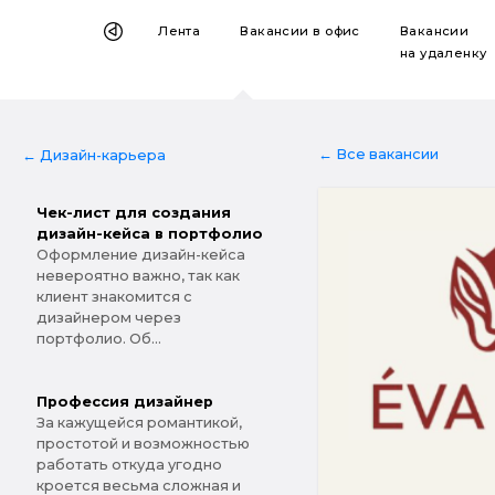
Лента
Вакансии
в офис
Вакансии
на удаленку
← Все вакансии
← Дизайн-карьера
Чек-лист для создания
дизайн-кейса в портфолио
Оформление дизайн-кейса
невероятно важно, так как
клиент знакомится с
дизайнером через
портфолио. Об...
Профессия дизайнер
За кажущейся романтикой,
простотой и возможностью
работать откуда угодно
кроется весьма сложная и