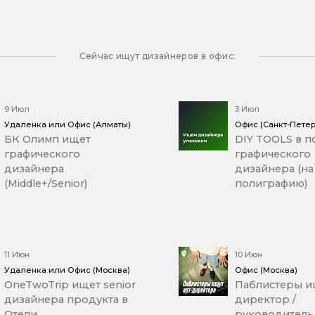
Сейчас ищут дизайнеров в офис:
9 Июл
3 Июл
Удаленка или Офис (Алматы)
Офис (Санкт-Петер
БК Олимп ищет
DIY TOOLS в п
графического
графического
дизайнера
дизайнера (на
(Middle+/Senior)
полиграфию)
11 Июн
10 Июн
Удаленка или Офис (Москва)
Офис (Москва)
OneTwoTrip ищет senior
Паблистеры ищ
дизайнера продукта в
директор /
Отели
руководитель