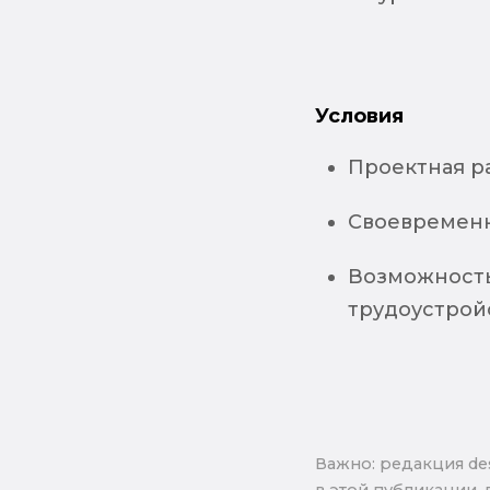
Условия
Проектная р
Своевременн
Возможность
трудоустрой
Важно: pедакция de