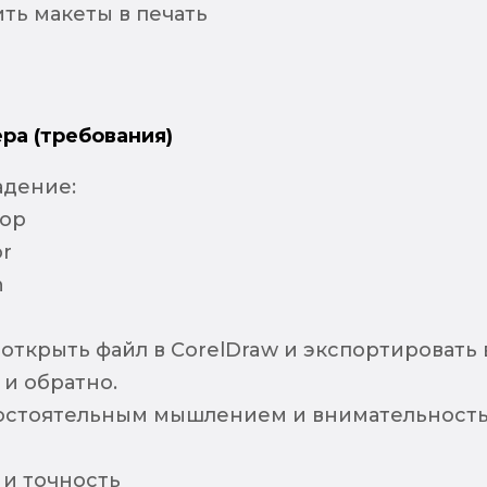
ть макеты в печать
ра (требования)
адение:
hop
or
n
 открыть файл в CorelDraw и экспортировать 
r и обратно.
мостоятельным мышлением и внимательност
 и точность