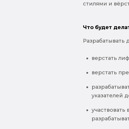
стилями и вёрс
Что будет дела
Разрабатывать 
верстать ли
верстать пр
разрабатыват
указателей д
участвовать
разрабатыва