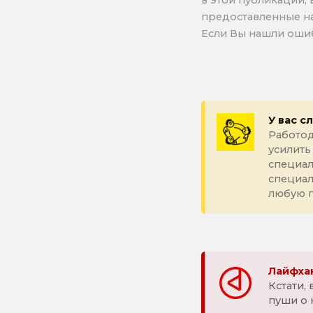
в этой публикации, 
предоставленные на
Если Вы нашли ошиб
У вас с
Работод
усилить
специал
специа
любую 
Лайфхак
Кстати,
пуши о 