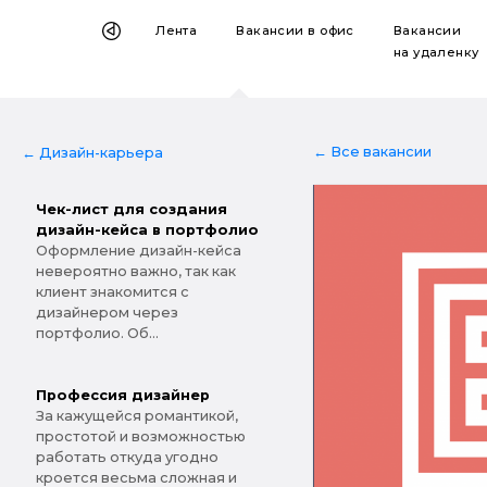
Лента
Вакансии
в офис
Вакансии
на удаленку
← Все вакансии
← Дизайн-карьера
Чек-лист для создания
дизайн-кейса в портфолио
Оформление дизайн-кейса
невероятно важно, так как
клиент знакомится с
дизайнером через
портфолио. Об...
Профессия дизайнер
За кажущейся романтикой,
простотой и возможностью
работать откуда угодно
кроется весьма сложная и