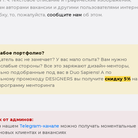
в т. ч. текстовое описание и графические изображения,
м авторами вакансии и другими пользователями интерне
ку, то, пожалуйста,
сообщите нам
об этом.
лабое портфолио?
атель вас не замечает? У вас мало опыта? Вам нужно
 слабые стороны? Все это заряжают дизайн-менторы,
ьно подобранные под вас в Duo Sapiens! А по
льному промокоду DESIGNER5 вы получите
скидку 5%
на
программу менторинга
 от админов:
 в нашем
Telegram-канале
можно получать моментальные
новых клиентах и вакансиях