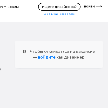
войти
ищете дизайнера?
gram-каналы
69 515
дизайнеров в базе
Чтобы откликаться на вакансии
—
войдите
как дизайнер
а