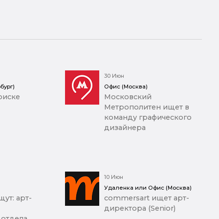
30 Июн
бург)
Офис (Москва)
оиске
Московский
Метрополитен ищет в
команду графического
дизайнера
10 Июн
Удаленка или Офис (Москва)
ут: арт-
commersart ищет арт-
директора (Senior)
 отдела