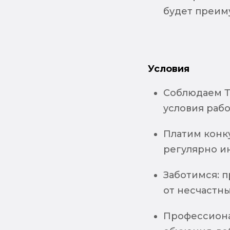
будет преи
Условия
Соблюдаем Т
условия раб
Платим конк
регулярно и
Заботимся: 
от несчастны
Профессиона