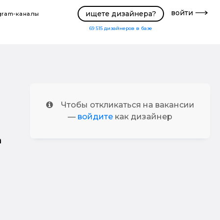
войти
ищете дизайнера?
gram-каналы
69 515
дизайнеров в базе
Чтобы откликаться на вакансии
—
войдите
как дизайнер
а