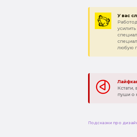
У вас с
Работод
усилить
специал
специа
любую 
Лайфхак
Кстати,
пуши о 
Подсказки про дизай