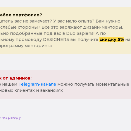
лабое портфолио?
атель вас не замечает? У вас мало опыта? Вам нужно
 слабые стороны? Все это заряжают дизайн-менторы,
ьно подобранные под вас в Duo Sapiens! А по
льному промокоду DESIGNER5 вы получите
скидку 5%
на
программу менторинга
 от админов:
 в нашем
Telegram-канале
можно получать моментальные
новых клиентах и вакансиях
н-карьеру: