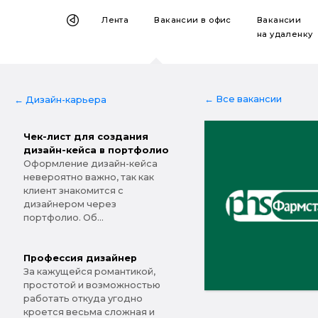
Лента
Вакансии
в офис
Вакансии
на удаленку
← Все вакансии
← Дизайн-карьера
Чек-лист для создания
дизайн-кейса в портфолио
Оформление дизайн-кейса
невероятно важно, так как
клиент знакомится с
дизайнером через
портфолио. Об...
Профессия дизайнер
За кажущейся романтикой,
простотой и возможностью
работать откуда угодно
кроется весьма сложная и