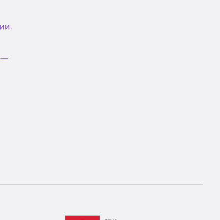
ии.
 —