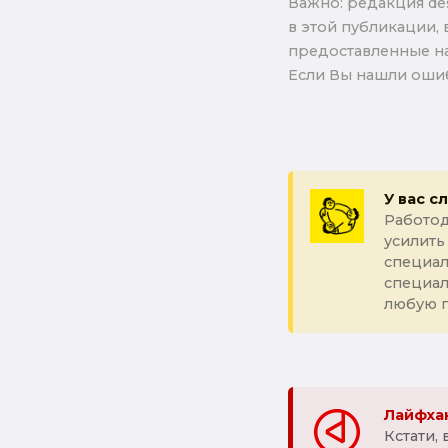
Важно: pедакция de
в этой публикации, 
предоставленные на
Если Вы нашли ошиб
У вас с
Работод
усилить
специал
специа
любую 
Лайфхак
Кстати,