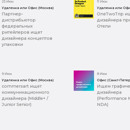
25 Июн
11 Июн
Удаленка или Офис (Москва)
Удаленка или Офи
Партнер-
OneTwoTrip ищ
дистрибьютор
дизайнера про
федеральных
Отели
ритейлеров ищет
дизайнера концептов
упаковки
9 Июн
8 Июн
Удаленка или Офис (Москва)
Офис (Санкт-Петер
commersart ищет
Ищем графиче
коммуникационного
дизайнера
дизайнера (Middle+ /
(Performance M
Junior Senior)
NDA)