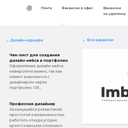
Лента
Вакансии
в офис
Вакансии
на удаленку
← Все вакансии
← Дизайн-карьера
Чек-лист для создания
дизайн-кейса в портфолио
Оформление дизайн-кейса
невероятно важно, так как
клиент знакомится с
дизайнером через
портфолио. Об...
Профессия дизайнер
За кажущейся романтикой,
простотой и возможностью
работать откуда угодно
кроется весьма сложная и