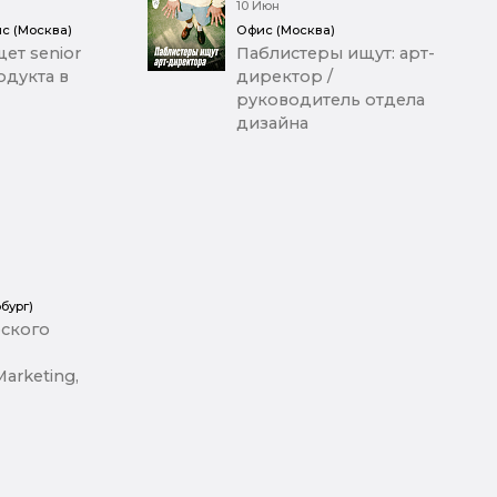
10 Июн
с (Москва)
Офис (Москва)
ет senior
Паблистеры ищут: арт-
дукта в
директор /
руководитель отдела
дизайна
бург)
ского
arketing,