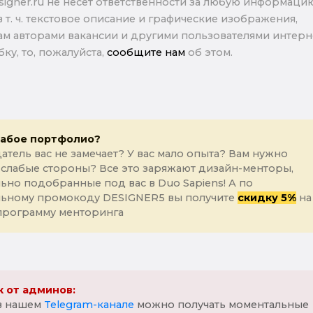
signer.ru не несет ответственности за любую информаци
в т. ч. текстовое описание и графические изображения,
м авторами вакансии и другими пользователями интерне
ку, то, пожалуйста,
сообщите нам
об этом.
лабое портфолио?
атель вас не замечает? У вас мало опыта? Вам нужно
 слабые стороны? Все это заряжают дизайн-менторы,
ьно подобранные под вас в Duo Sapiens! А по
льному промокоду DESIGNER5 вы получите
скидку 5%
на
программу менторинга
 от админов:
 в нашем
Telegram-канале
можно получать моментальные