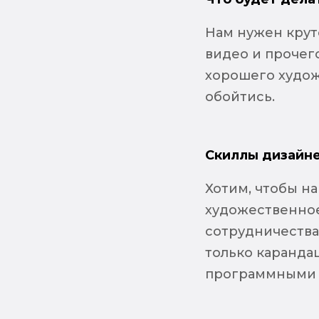
Нам нужен крут
видео и прочего
хорошего худож
обойтись.
Скиллы дизайне
Хотим, чтобы н
художественное
сотрудничества
только каранда
программными п