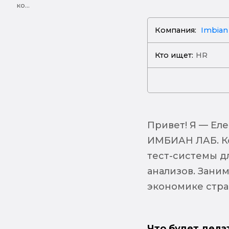
ко...
Компания:
Imbian
Кто ищет:
HR
Привет! Я — Еле
ИМБИАН ЛАБ. Ко
тест-системы д
анализов. Зани
экономике стр
Что будет дела