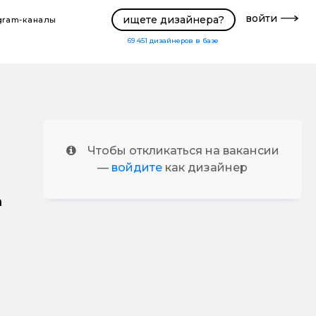
войти
ищете дизайнера?
gram-каналы
69 451
дизайнеров в базе
Чтобы откликаться на вакансии
—
войдите
как дизайнер
а