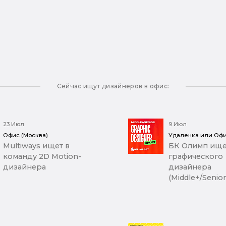
Сейчас ищут дизайнеров в офис:
23 Июл
9 Июл
Офис (Москва)
Удаленка или Офи
Multiways ищет в
БК Олимп ище
команду 2D Motion-
графического
дизайнера
дизайнера
(Middle+/Senior