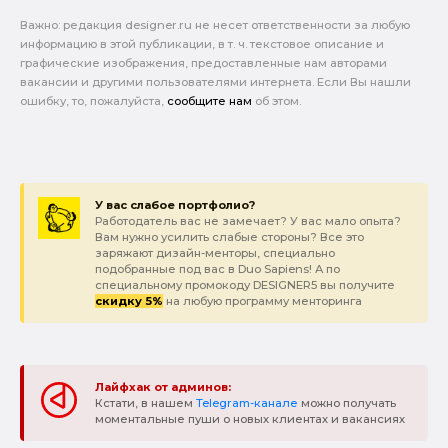
Важно: pедакция designer.ru не несет ответственности за любую
информацию в этой публикации, в т. ч. текстовое описание и
графические изображения, предоставленные нам авторами
вакансии и другими пользователями интернета. Если Вы нашли
ошибку, то, пожалуйста,
сообщите нам
об этом.
У вас слабое портфолио?
Работодатель вас не замечает? У вас мало опыта?
Вам нужно усилить слабые стороны? Все это
заряжают дизайн-менторы, специально
подобранные под вас в Duo Sapiens! А по
специальному промокоду DESIGNER5 вы получите
скидку 5%
на любую программу менторинга
Лайфхак от админов:
Кстати, в нашем
Telegram-канале
можно получать
моментальные пуши о новых клиентах и вакансиях