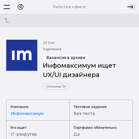
Работа в офисе
23 Окт
Удаленка
Вакансия в архиве
Инфомаксимум ищет
UX/UI дизайнера
Откликов 15+
Компания:
Тестовое задание:
Инфомаксимум
Без теста
Кто ищет:
Портфолио обязательно:
IT-рекрутер
Да