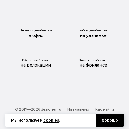
Вакансии дизайнерам
Работа дизайнером
в офис
на удаленке
Работа дизайнером
Заказы дизайнерам
на релокации
на фрилансе
© 2017—2026 designer.ru
На главную
Как найти
дизайнера?
О проекте
Карта сайта
Мы используем
cookies
.
Хорошо
Обработка персональных данных
Файлы cookie