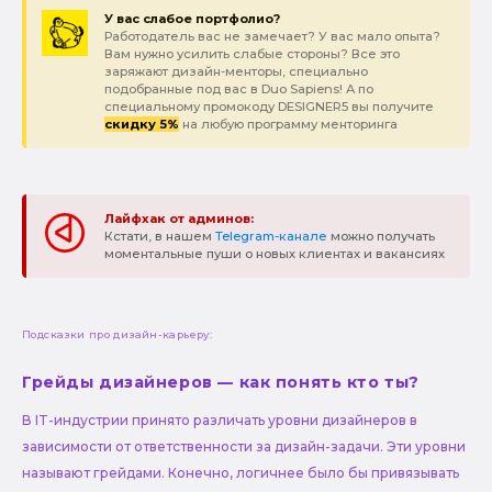
У вас слабое портфолио?
Работодатель вас не замечает? У вас мало опыта?
Вам нужно усилить слабые стороны? Все это
заряжают дизайн-менторы, специально
подобранные под вас в Duo Sapiens! А по
специальному промокоду DESIGNER5 вы получите
скидку 5%
на любую программу менторинга
Лайфхак от админов:
Кстати, в нашем
Telegram-канале
можно получать
моментальные пуши о новых клиентах и вакансиях
Подсказки про дизайн-карьеру:
Грейды дизайнеров — как понять кто ты?
В IT-индустрии принято различать уровни дизайнеров в
зависимости от ответственности за дизайн-задачи. Эти уровни
называют грейдами. Конечно, логичнее было бы привязывать