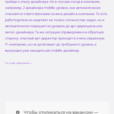
грейды к опыту дизайнера. Но в случаях когда в компании,
например, 2 дизайнера middle-уровня, они автоматически
становятся ответственными за весь дизайн в компании. То есть
работодатель их наделяет не только сложностью задач, но и
автоматически повышает их уровень до арт-дирекшена или
senior-дизайнера. Та же ситуация справедлива и в обратную
сторону: опытный арт-директор приходит в очень серьезную
IT-компанию, но не дотягивает до требуемого уровня, и
вынужден уже заходить как middle-дизайнер.
См. еще подсказки →
Чтобы откликаться на вакансии —