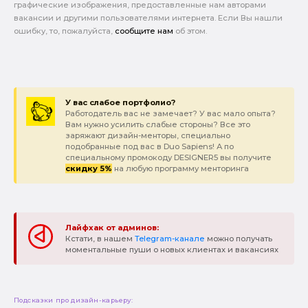
графические изображения, предоставленные нам авторами
вакансии и другими пользователями интернета. Если Вы нашли
ошибку, то, пожалуйста,
сообщите нам
об этом.
У вас слабое портфолио?
Работодатель вас не замечает? У вас мало опыта?
Вам нужно усилить слабые стороны? Все это
заряжают дизайн-менторы, специально
подобранные под вас в Duo Sapiens! А по
специальному промокоду DESIGNER5 вы получите
скидку 5%
на любую программу менторинга
Лайфхак от админов:
Кстати, в нашем
Telegram-канале
можно получать
моментальные пуши о новых клиентах и вакансиях
Подсказки про дизайн-карьеру: