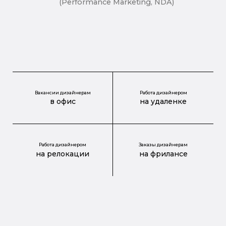
(Performance Marketing, NDA)
Вакансии дизайнерам
Работа дизайнером
в офис
на удаленке
Работа дизайнером
Заказы дизайнерам
на релокации
на фрилансе