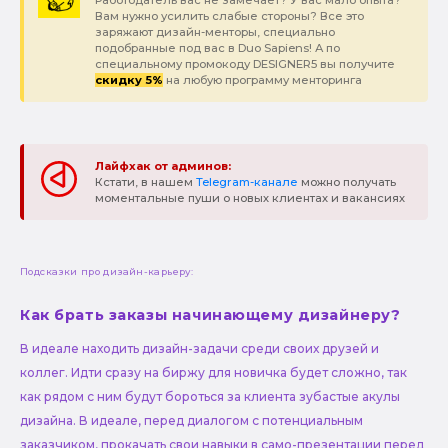
Вам нужно усилить слабые стороны? Все это
заряжают дизайн-менторы, специально
подобранные под вас в Duo Sapiens! А по
специальному промокоду DESIGNER5 вы получите
скидку 5%
на любую программу менторинга
Лайфхак от админов:
Кстати, в нашем
Telegram-канале
можно получать
моментальные пуши о новых клиентах и вакансиях
Подсказки про дизайн-карьеру:
Как брать заказы начинающему дизайнеру?
В идеале находить дизайн-задачи среди своих друзей и
коллег. Идти сразу на биржу для новичка будет сложно, так
как рядом с ним будут бороться за клиента зубастые акулы
дизайна. В идеале, перед диалогом с потенциальным
заказчиком, прокачать свои навыки в само-презентации перед