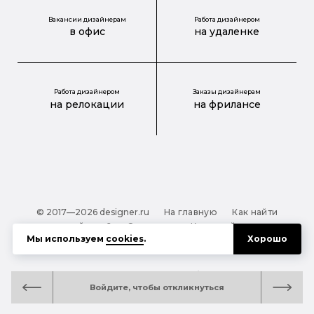
Вакансии дизайнерам
Работа дизайнером
в офис
на удаленке
Работа дизайнером
Заказы дизайнерам
на релокации
на фрилансе
© 2017—2026 designer.ru
На главную
Как найти
дизайнера?
О проекте
Карта сайта
Мы используем
cookies
.
Хорошо
Обработка персональных данных
Файлы cookie
Полезная подсказка:
Как выбрать дизайнера:
Войдите, чтобы откликнуться
руководство для тех, кто заказывает дизайн