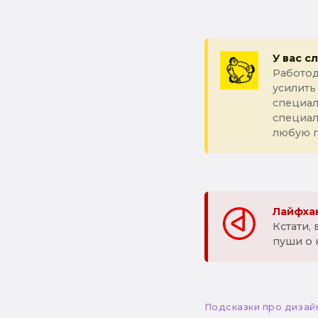
У вас с
Работод
усилить
специал
специа
любую 
Лайфхак
Кстати,
пуши о 
Подсказки про дизай