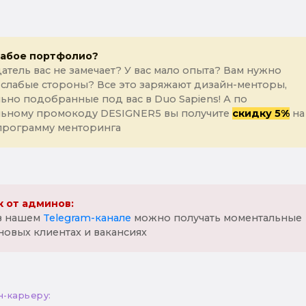
лабое портфолио?
атель вас не замечает? У вас мало опыта? Вам нужно
 слабые стороны? Все это заряжают дизайн-менторы,
ьно подобранные под вас в Duo Sapiens! А по
льному промокоду DESIGNER5 вы получите
скидку 5%
на
программу менторинга
 от админов:
 в нашем
Telegram-канале
можно получать моментальные
новых клиентах и вакансиях
н-карьеру: