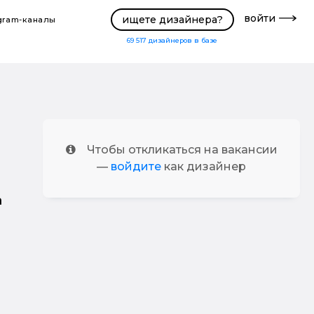
войти
ищете дизайнера?
gram-каналы
69 517
дизайнеров в базе
Чтобы откликаться на вакансии
—
войдите
как дизайнер
а