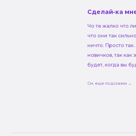
Сделай-ка мне
Чо те жалко что л
что они так сильн
ничто. Просто так
новичков, так как 
будет, когда вы б
См. еще подсказки →