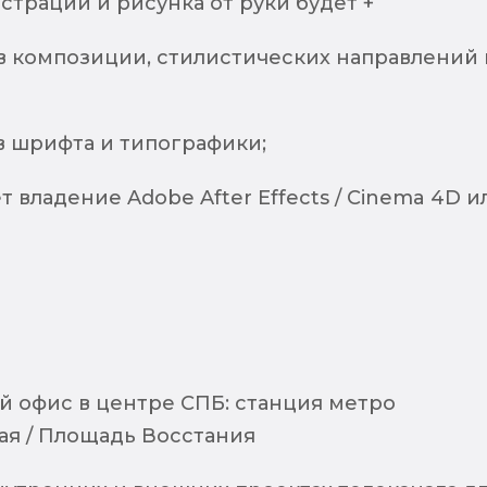
трации и рисунка от руки будет +
в композиции, стилистических направлений 
в шрифта и типографики;
 владение Adobe After Effects / Cinema 4D и
 офис в центре СПБ: станция метро
я / Площадь Восстания