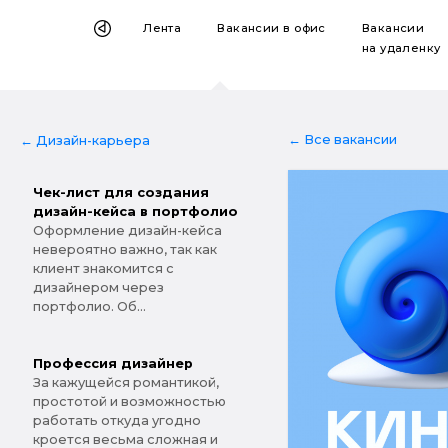
Лента
Вакансии
в офис
Вакансии
на удаленку
← Все вакансии
← Дизайн-карьера
Чек-лист для создания
дизайн-кейса в портфолио
Оформление дизайн-кейса
невероятно важно, так как
клиент знакомится с
дизайнером через
портфолио. Об...
Профессия дизайнер
За кажущейся романтикой,
простотой и возможностью
работать откуда угодно
кроется весьма сложная и