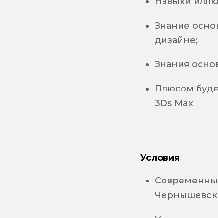
Навыки иллюс
Знание осно
дизайне;
Знания осно
Плюсом будет
3Ds Max
Условия
Современный
Чернышевска