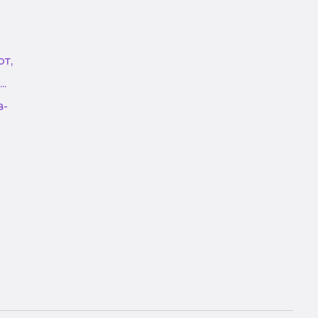
т,
.
в-