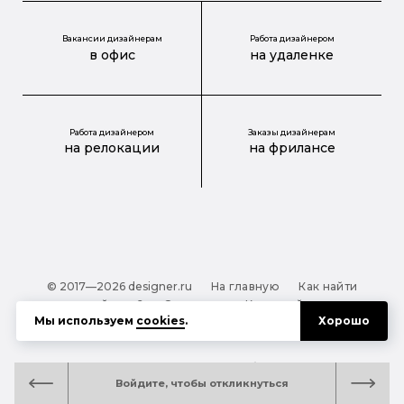
Вакансии дизайнерам
Работа дизайнером
в офис
на удаленке
Работа дизайнером
Заказы дизайнерам
на релокации
на фрилансе
© 2017—2026 designer.ru
На главную
Как найти
дизайнера?
О проекте
Карта сайта
Мы используем
cookies
.
Хорошо
Обработка персональных данных
Файлы cookie
Полезная подсказка:
Как выбрать дизайнера:
Войдите, чтобы откликнуться
руководство для тех, кто заказывает дизайн