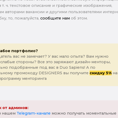
в т. ч. текстовое описание и графические изображения,
м авторами вакансии и другими пользователями интерне
ку, то, пожалуйста,
сообщите нам
об этом.
лабое портфолио?
атель вас не замечает? У вас мало опыта? Вам нужно
 слабые стороны? Все это заряжают дизайн-менторы,
ьно подобранные под вас в Duo Sapiens! А по
льному промокоду DESIGNER5 вы получите
скидку 5%
на
программу менторинга
 от админов:
 в нашем
Telegram-канале
можно получать моментальные