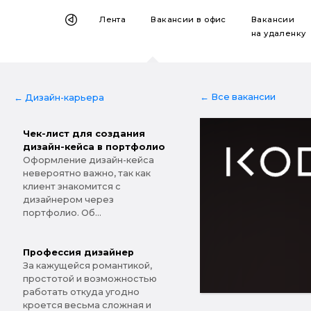
Лента
Вакансии
в офис
Вакансии
на удаленку
← Все вакансии
← Дизайн-карьера
Чек-лист для создания
дизайн-кейса в портфолио
Оформление дизайн-кейса
невероятно важно, так как
клиент знакомится с
дизайнером через
портфолио. Об...
Профессия дизайнер
За кажущейся романтикой,
простотой и возможностью
работать откуда угодно
кроется весьма сложная и