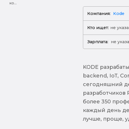
ко...
Компания:
Kode
Кто ищет:
не указ
Зарплата:
не указ
KODE разрабаты
backend, IoT, Co
сегодняшний де
разработчиков 
более 350 профе
каждый день де
лучше, проще, у