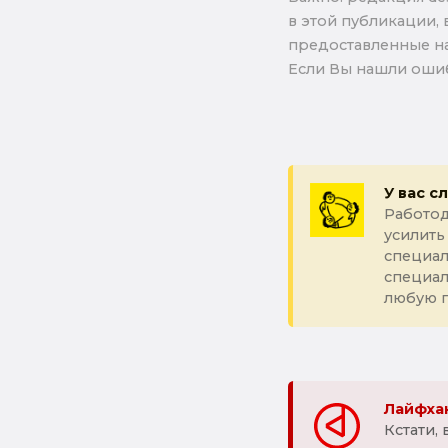
в этой публикации, 
предоставленные на
Если Вы нашли ошиб
У вас с
Работод
усилить
специал
специа
любую 
Лайфхак
Кстати,