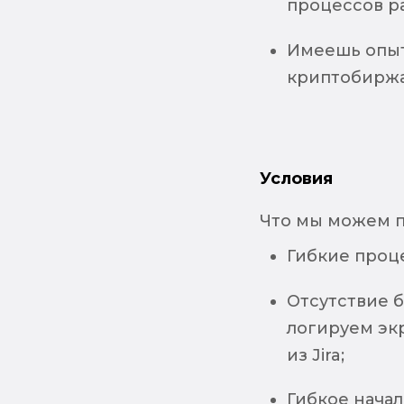
процессов р
Имеешь опыт
криптобиржа
Условия
Что мы можем 
Гибкие проц
Отсутствие б
логируем эк
из Jira;
Гибкое начал