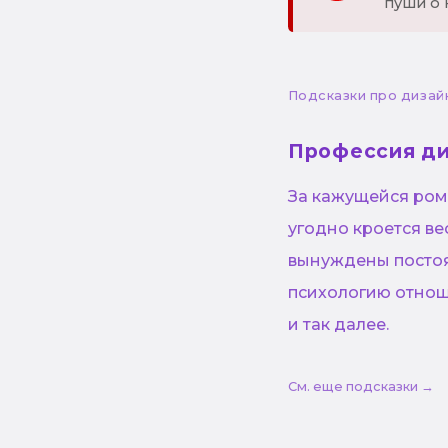
пуши о 
Подсказки про дизай
Профессия д
За кажущейся ром
угодно кроется в
вынуждены постоя
психологию отнош
и так далее.
См. еще подсказки →