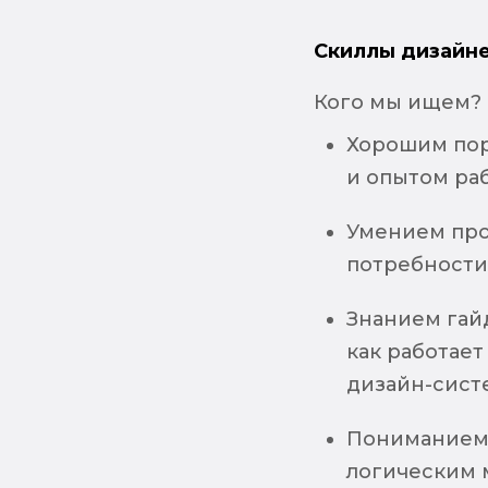
Скиллы дизайне
Кого мы ищем? 
Хорошим пор
и опытом рабо
Умением про
потребности
Знанием гай
как работае
дизайн-сист
Пониманием,
логическим 