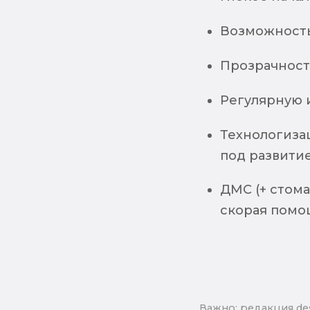
Возможность
Прозрачность
Регулярную 
Технологиза
под развитие
ДМС (+ стома
скорая помо
Важно: pедакция de