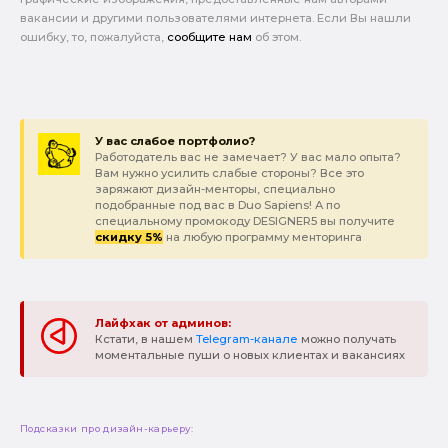
вакансии и другими пользователями интернета. Если Вы нашли
ошибку, то, пожалуйста,
сообщите нам
об этом.
У вас слабое портфолио?
Работодатель вас не замечает? У вас мало опыта?
Вам нужно усилить слабые стороны? Все это
заряжают дизайн-менторы, специально
подобранные под вас в Duo Sapiens! А по
специальному промокоду DESIGNER5 вы получите
скидку 5%
на любую программу менторинга
Лайфхак от админов:
Кстати, в нашем
Telegram-канале
можно получать
моментальные пуши о новых клиентах и вакансиях
Подсказки про дизайн-карьеру: