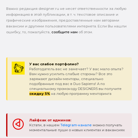
Важно: pедакция designer.ru не несет ответственности за любую
информацию в этой публикации, в т. ч. текстовое описание и
графические изображения, предоставленные нам авторами
вакансии и другими пользователями интернета. Если Вы нашли
ошибку, то, пожалуйста,
сообщите нам
об этом.
У вас слабое портфолио?
Работодатель вас не замечает? У вас мало опыта?
Вам нужно усилить слабые стороны? Все это
заряжают дизайн-менторы, специально
подобранные под вас в Duo Sapiens! А по
специальному промокоду DESIGNER5 вы получите
скидку 5%
на любую программу менторинга
Лайфхак от админов:
Кстати, в нашем
Telegram-канале
можно получать
моментальные пуши о новых клиентах и вакансиях