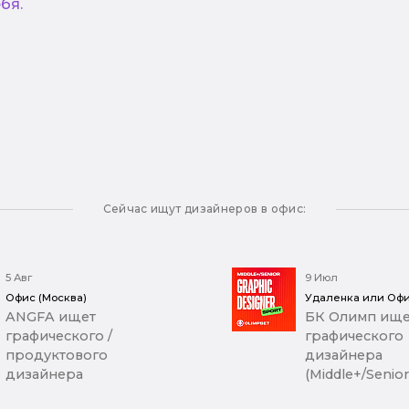
бя.
Сейчас ищут дизайнеров в офис:
5 Авг
9 Июл
Офис (Москва)
Удаленка или Офи
ANGFA ищет
БК Олимп ище
графического /
графического
продуктового
дизайнера
дизайнера
(Middle+/Senior