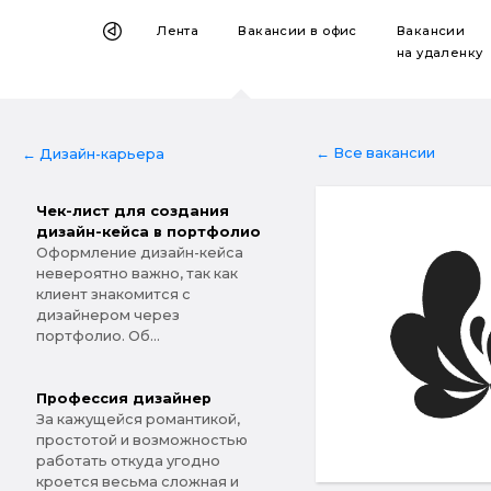
Лента
Вакансии
в офис
Вакансии
на удаленку
← Все вакансии
← Дизайн-карьера
Чек-лист для создания
дизайн-кейса в портфолио
Оформление дизайн-кейса
невероятно важно, так как
клиент знакомится с
дизайнером через
портфолио. Об...
Профессия дизайнер
За кажущейся романтикой,
простотой и возможностью
работать откуда угодно
кроется весьма сложная и