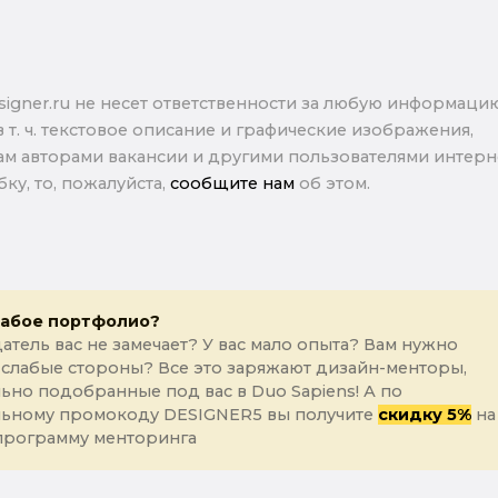
signer.ru не несет ответственности за любую информаци
в т. ч. текстовое описание и графические изображения,
м авторами вакансии и другими пользователями интерне
ку, то, пожалуйста,
сообщите нам
об этом.
лабое портфолио?
атель вас не замечает? У вас мало опыта? Вам нужно
 слабые стороны? Все это заряжают дизайн-менторы,
ьно подобранные под вас в Duo Sapiens! А по
льному промокоду DESIGNER5 вы получите
скидку 5%
на
программу менторинга