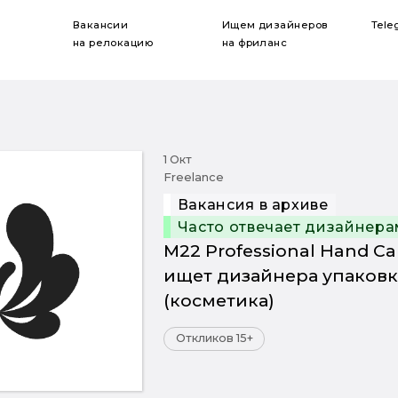
Вакансии
Ищем дизайнеров
Tele
на релокацию
на фриланс
1 Окт
Freelance
Вакансия в архиве
Часто отвечает дизайнера
M22 Professional Hand Ca
ищет дизайнера упаков
(косметика)
Откликов 15+