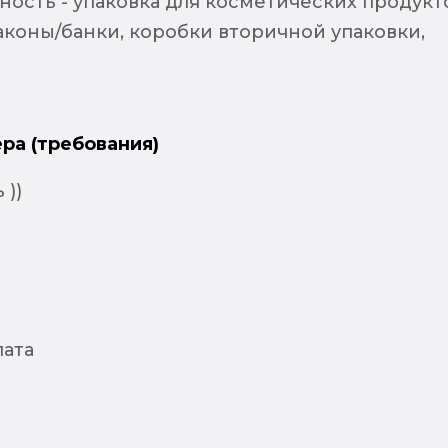
ость - упаковка для косметических продукт
аконы/банки, коробки вторичной упаковки,
ра (требования)
 ))
лата