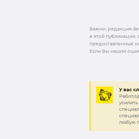
Важно: pедакция de
в этой публикации, 
предоставленные на
Если Вы нашли ошиб
У вас с
Работод
усилить
специал
специа
любую 