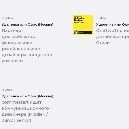
25 Июн
11 Июн
Удаленка или Офис (Москва)
Удаленка или Офи
Партнер-
OneTwoTrip ищ
дистрибьютор
дизайнера про
федеральных
Отели
ритейлеров ищет
дизайнера концептов
упаковки
9 Июн
Удаленка или Офис (Москва)
commersart ищет
коммуникационного
дизайнера (Middle+ /
Junior Senior)