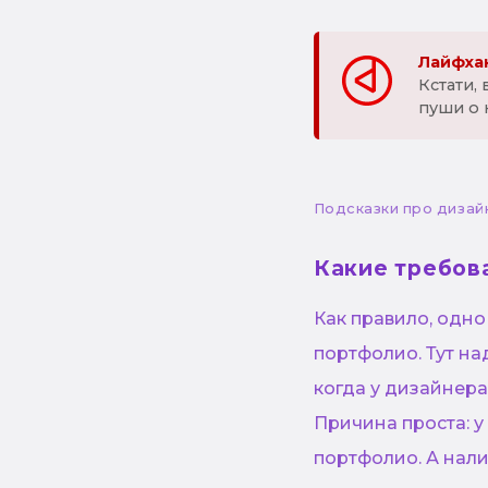
Лайфхак
Кстати,
пуши о 
Подсказки про дизай
Какие требов
Как правило, одно
портфолио. Тут на
когда у дизайнера
Причина проста: у
портфолио. А нал