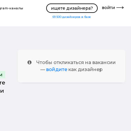
войти
ищете дизайнера?
gram-каналы
69 500
дизайнеров в базе
Чтобы откликаться на вакансии
—
войдите
как дизайнер
м
re
ки