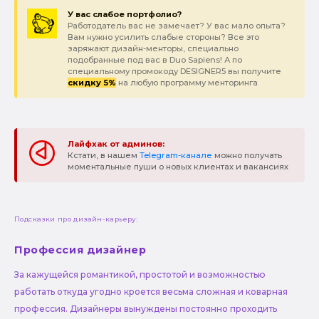
У вас слабое портфолио?
Работодатель вас не замечает? У вас мало опыта?
Вам нужно усилить слабые стороны? Все это
заряжают дизайн-менторы, специально
подобранные под вас в Duo Sapiens! А по
специальному промокоду DESIGNER5 вы получите
скидку 5%
на любую программу менторинга
Лайфхак от админов:
Кстати, в нашем
Telegram-канале
можно получать
моментальные пуши о новых клиентах и вакансиях
Подсказки про дизайн-карьеру:
Профессия дизайнер
За кажущейся романтикой, простотой и возможностью
работать откуда угодно кроется весьма сложная и коварная
профессия. Дизайнеры вынуждены постоянно проходить