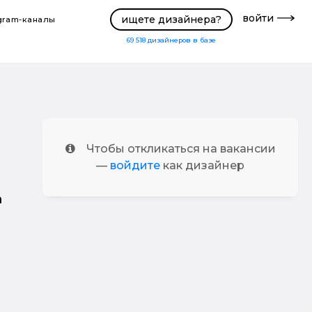
войти
ищете дизайнера?
gram-каналы
69 518
дизайнеров в базе
Чтобы откликаться на вакансии
—
войдите
как дизайнер
а