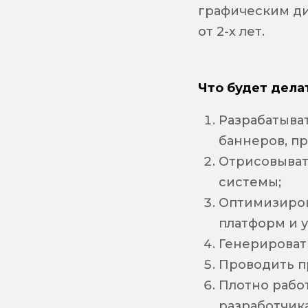
графическим ди
от 2-х лет.
Что будет дела
Разрабатыва
баннеров, пр
Отрисовыват
системы;
Оптимизиров
платформ и у
Генерироват
Проводить п
Плотно работ
разработчик