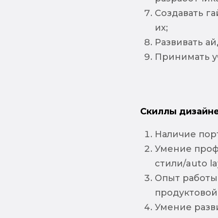
Создавать г
их;
Развивать а
Принимать у
Скиллы дизайне
Наличие пор
Умение проф
стили/auto l
Опыт работы
продуктовой 
Умение разв