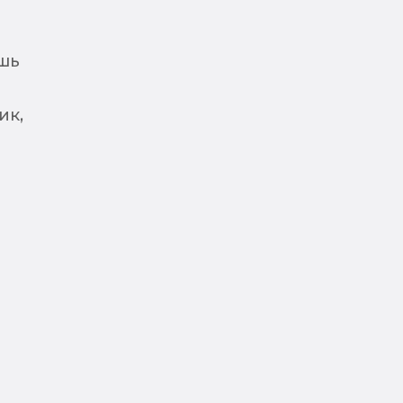
шь
ик,