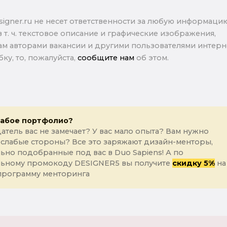
signer.ru не несет ответственности за любую информаци
в т. ч. текстовое описание и графические изображения,
м авторами вакансии и другими пользователями интерне
ку, то, пожалуйста,
сообщите нам
об этом.
лабое портфолио?
атель вас не замечает? У вас мало опыта? Вам нужно
 слабые стороны? Все это заряжают дизайн-менторы,
ьно подобранные под вас в Duo Sapiens! А по
льному промокоду DESIGNER5 вы получите
скидку 5%
на
программу менторинга