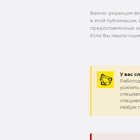
Важно: pедакция de
в этой публикации, 
предоставленные на
Если Вы нашли ошиб
У вас с
Работод
усилить
специал
специа
любую 