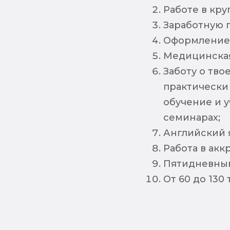
Работe в кр
Заработную п
Оформление 
Медицинская
Заботу о тво
практически
обучение и 
семинарах;
Английский 
Работа в акк
Пятидневный
От 60 до 130 