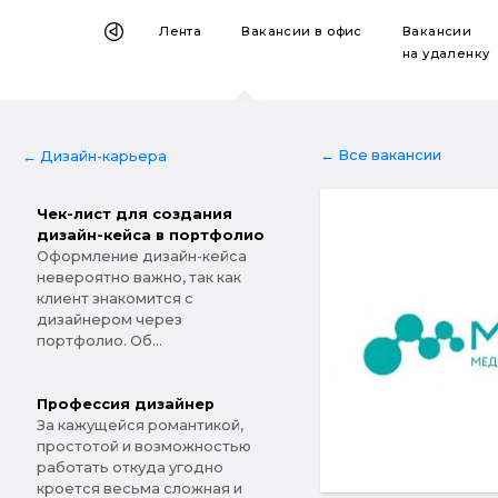
Лента
Вакансии
в офис
Вакансии
на удаленку
← Все вакансии
← Дизайн-карьера
Чек-лист для создания
дизайн-кейса в портфолио
Оформление дизайн-кейса
невероятно важно, так как
клиент знакомится с
дизайнером через
портфолио. Об...
Профессия дизайнер
За кажущейся романтикой,
простотой и возможностью
работать откуда угодно
кроется весьма сложная и