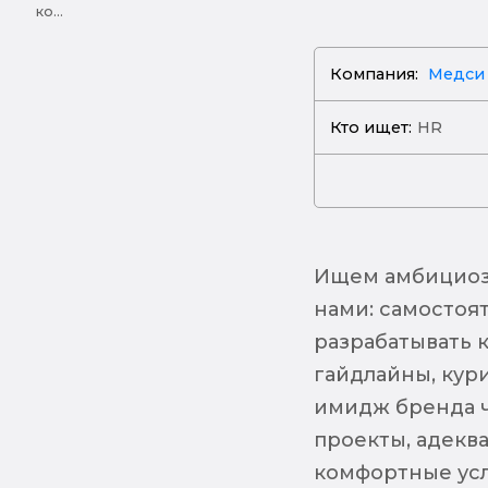
ко...
Компания:
Медси
Кто ищет:
HR
Ищем амбициозн
нами: самостоя
разрабатывать 
гайдлайны, кур
имидж бренда ч
проекты, адекв
комфортные усл