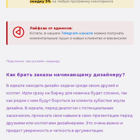
скидку 5%
на любую программу менторинга
Лайфхак от админов:
Кстати, в нашем
Telegram-канале
можно получать
моментальные пуши о новых клиентах и вакансиях
Подсказки про дизайн-карьеру:
Как брать заказы начинающему дизайнеру?
В идеале находить дизайн-задачи среди своих друзей и
коллег. Идти сразу на биржу для новичка будет сложно, так
как рядом с ним будут бороться за клиента зубастые акулы
дизайна. В идеале, перед диалогом с потенциальным
заказчиком, прокачать свои навыки в само-презентации перед
друзьями или коллегами дизайнерами. Это очень важно и
придаст уверенность и четкость в аргументации.