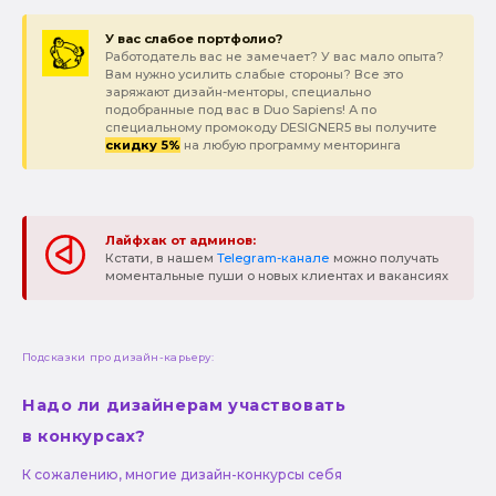
У вас слабое портфолио?
Работодатель вас не замечает? У вас мало опыта?
Вам нужно усилить слабые стороны? Все это
заряжают дизайн-менторы, специально
подобранные под вас в Duo Sapiens! А по
специальному промокоду DESIGNER5 вы получите
скидку 5%
на любую программу менторинга
Лайфхак от админов:
Кстати, в нашем
Telegram-канале
можно получать
моментальные пуши о новых клиентах и вакансиях
Подсказки про дизайн-карьеру:
Надо ли дизайнерам участвовать
в конкурсах?
К сожалению, многие дизайн-конкурсы себя