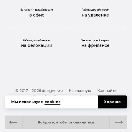
Вакансии дизайнерам
Работа дизайнером
в офис
на удаленке
Работа дизайнером
Заказы дизайнерам
на релокации
на фрилансе
© 2017—2026 designer.ru
На главную
Как найти
дизайнера?
О проекте
Карта сайта
Мы используем
cookies
.
Хорошо
Обработка персональных данных
Файлы cookie
Полезная подсказка:
Как выбрать дизайнера:
Войдите, чтобы откликнуться
руководство для тех, кто заказывает дизайн