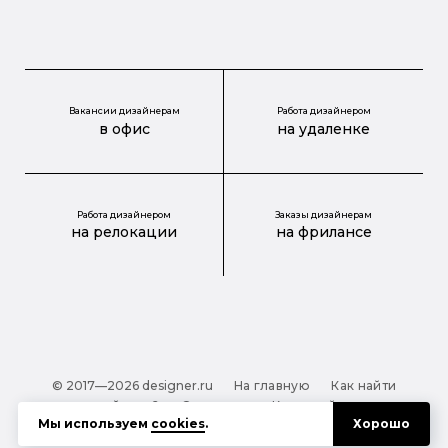
Вакансии дизайнерам
Работа дизайнером
в офис
на удаленке
Работа дизайнером
Заказы дизайнерам
на релокации
на фрилансе
© 2017—2026 designer.ru
На главную
Как найти
дизайнера?
О проекте
Карта сайта
Мы используем
cookies
.
Хорошо
Обработка персональных данных
Файлы cookie