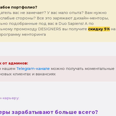
лабое портфолио?
атель вас не замечает? У вас мало опыта? Вам нужно
 слабые стороны? Все это заряжают дизайн-менторы,
ьно подобранные под вас в Duo Sapiens! А по
льному промокоду DESIGNER5 вы получите
скидку 5%
на
программу менторинга
 от админов:
 в нашем
Telegram-канале
можно получать моментальные
новых клиентах и вакансиях
н-карьеру:
еры зарабатывают больше всего?