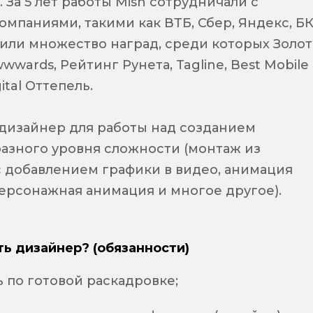
 За 5 лет работы Mish сотрудничали с
мпаниями, такими как ВТБ, Сбер, Яндекс, БК
чили множество наград, среди которых Золо
wards, Рейтинг Рунета, Tagline, Best Mobile
ital Оттепель.
изайнер для работы над созданием
азного уровня сложности (монтаж из
 добавлением графики в видео, анимация
ерсонажная анимация и многое другое).
ть дизайнер? (обязанности)
 по готовой раскадровке;