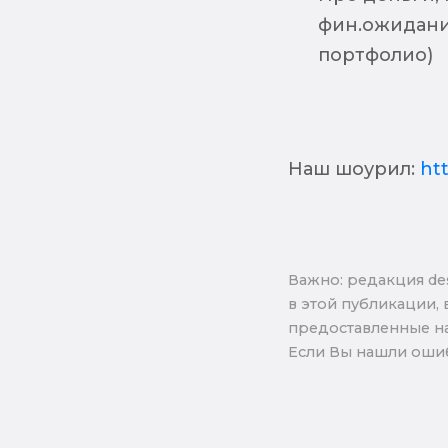
фин.ожидания
портфолио)
Наш шоурил:
ht
Важно: pедакция de
в этой публикации, 
предоставленные на
Если Вы нашли ошиб