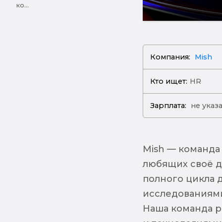
ко...
Компания:
Mish
Кто ищет:
HR
Зарплата:
не указ
Mish — команда
любящих своё д
полного цикла д
исследованиями
Наша команда р