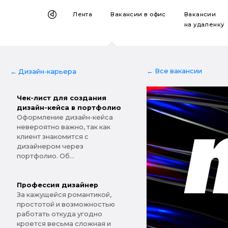
Лента
Вакансии
в офис
Вакансии
на удаленку
← Все вакансии
← Дизайн-карьера
Чек-лист для создания
дизайн-кейса в портфолио
Оформление дизайн-кейса
невероятно важно, так как
клиент знакомится с
дизайнером через
портфолио. Об...
Профессия дизайнер
За кажущейся романтикой,
простотой и возможностью
работать откуда угодно
кроется весьма сложная и