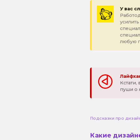
У вас с
Работод
усилить
специал
специа
любую 
Лайфхак
Кстати,
пуши о 
Подсказки про дизай
Какие дизайн