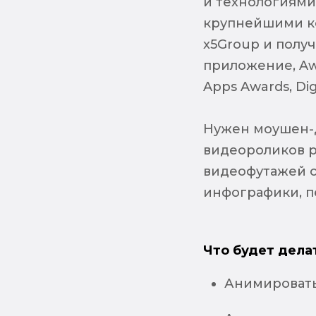
и технологиями.
крупнейшими ко
x5Group и полу
приложение, Aww
Apps Awards, Dig
Нужен моушен-д
видеороликов р
видеофутажей с
инфографики, п
Что будет дела
Анимировать