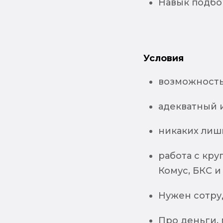
Навык подбор
Условия
возможность
адекватный 
никаких лишн
работа с кру
Комус, БКС и
Нужен сотруд
Про деньги, 