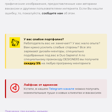
графические изображения, предоставленные нам авторами
вакансии и другими пользователями интернета. Если Вы нашли
ошибку, то, пожалуйста,
сообщите нам
об этом.
У вас слабое портфолио?
Работодатель вас не замечает? У вас мало опыта?
Вам нужно усилить слабые стороны? Все это
заряжают дизайн-менторы, специально
подобранные под вас в Duo Sapiens! А по
специальному промокоду DESIGNER5 вы получите
скидку 5%
на любую программу менторинга
Лайфхак от админов:
Кстати, в нашем
Telegram-канале
можно получать
моментальные пуши о новых клиентах и вакансиях
Подсказки про дизайн-карьеру: