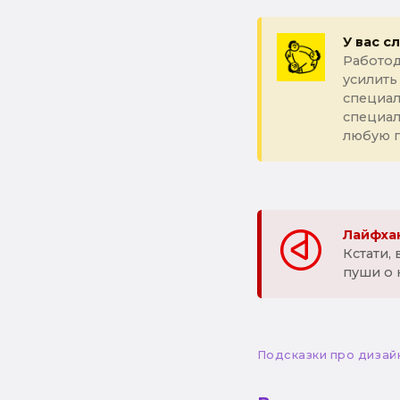
У вас с
Работод
усилить
специал
специа
любую 
Лайфхак
Кстати,
пуши о 
Подсказки про дизай