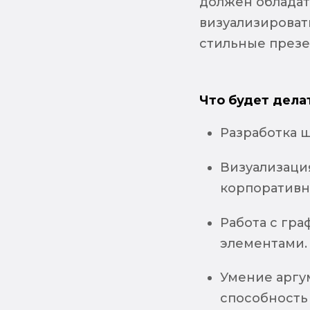
должен облада
визуализироват
стильные презе
Что будет дела
Разработка ш
Визуализация
корпоративн
Работа с гр
элементами.
Умение аргу
способность