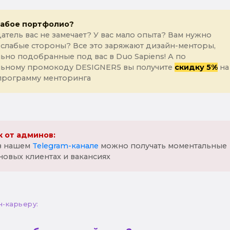
лабое портфолио?
атель вас не замечает? У вас мало опыта? Вам нужно
 слабые стороны? Все это заряжают дизайн-менторы,
ьно подобранные под вас в Duo Sapiens! А по
льному промокоду DESIGNER5 вы получите
скидку 5%
на
программу менторинга
 от админов:
 в нашем
Telegram-канале
можно получать моментальные
новых клиентах и вакансиях
н-карьеру: