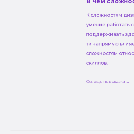
В чем сложно
К сложностям диз
умение работать с
поддерживать здо
тк напрямую влияе
сложностям относя
скиллов.
См. еще подсказки →