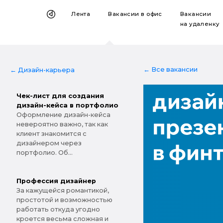
Лента
Вакансии
в офис
Вакансии
на удаленку
← Все вакансии
← Дизайн-карьера
Чек-лист для создания
дизайн-кейса в портфолио
Оформление дизайн-кейса
невероятно важно, так как
клиент знакомится с
дизайнером через
портфолио. Об...
Профессия дизайнер
За кажущейся романтикой,
простотой и возможностью
работать откуда угодно
кроется весьма сложная и