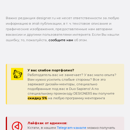
Важно: pедакция designer.ru не несет ответственности за любую
информацию в этой публикации, в т. ч. текстовое описание и
графические изображения, предоставленные нам авторами
вакансии и другими пользователями интернета. Если Вы нашли
ошибку, то, пожалуйста,
сообщите нам
об этом.
У вас слабое портфолио?
Работодатель вас не замечает? У вас мало опыта?
Вам нужно усилить слабые стороны? Все это
заряжают дизайн-менторы, специально
подобранные под вас в Duo Sapiens! А по
специальному промокоду DESIGNER5 вы получите
скидку 5%
на любую программу менторинга
Лайфхак от админов:
Кстати, в нашем
Telegram-канале
можно получать