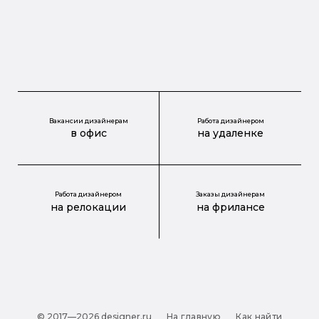
Вакансии дизайнерам
Работа дизайнером
в офис
на удаленке
Работа дизайнером
Заказы дизайнерам
на релокации
на фрилансе
© 2017—2026 designer.ru
На главную
Как найти