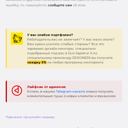
ошибку, то, пожалуйста,
сообщите нам
об этом.
У вас слабое портфолио?
Работодатель вас не замечает? У вас мало опыта?
Вам нужно усилить слабые стороны? Все это
заряжают дизайн-менторы, специально
подобранные под вас в Duo Sapiens! А по
специальному промокоду DESIGNER5 вы получите
скидку 5%
на любую программу менторинга
Лайфхак от админов:
Кстати, в нашем
Telegram-канале
можно получать
моментальные пуши о новых клиентах и вакансиях
Подсказки про дизайн-карьеру: