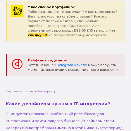
У вас слабое портфолио?
Работодатель вас не замечает? У вас мало опыта?
Вам нужно усилить слабые стороны? Все это
заряжают дизайн-менторы, специально
подобранные под вас в Duo Sapiens! А по
специальному промокоду DESIGNER5 вы получите
скидку 5%
на любую программу менторинга
Лайфхак от админов:
Кстати, в нашем
Telegram-канале
можно получать
моментальные пуши о новых клиентах и вакансиях
Подсказки про дизайн-карьеру:
Какие дизайнеры нужны в IT-индустрии?
IT-индустрия показала наибольший рост, благодаря
цифровизации почти каждого бизнеса. Дизайнеры стали
невероятно востребованы именно в этой нише. В этот период