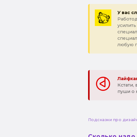
У вас с
Работод
усилить
специал
специа
любую 
Лайфхак
Кстати,
пуши о 
Подсказки про дизай
Сколько надо