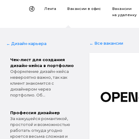
Лента
Вакансии
в офис
Вакансии
на удаленку
← Все вакансии
← Дизайн-карьера
Чек-лист для создания
дизайн-кейса в портфолио
Оформление дизайн-кейса
невероятно важно, так как
клиент знакомится с
дизайнером через
портфолио. Об...
Профессия дизайнер
За кажущейся романтикой,
простотой и возможностью
работать откуда угодно
кроется весьма сложная и