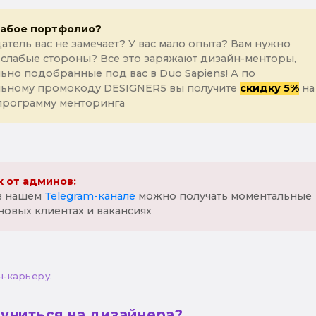
лабое портфолио?
атель вас не замечает? У вас мало опыта? Вам нужно
 слабые стороны? Все это заряжают дизайн-менторы,
ьно подобранные под вас в Duo Sapiens! А по
льному промокоду DESIGNER5 вы получите
скидку 5%
на
программу менторинга
 от админов:
 в нашем
Telegram-канале
можно получать моментальные
новых клиентах и вакансиях
н-карьеру:
 учиться на дизайнера?