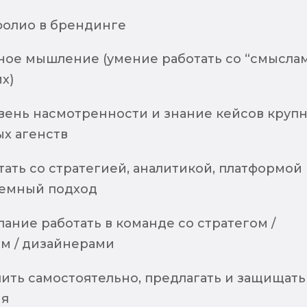
фолио в брендинге
ное мышление (умение работать со “смысла
х)
вень насмотренности и знание кейсов круп
х агенств
ать со стратегией, аналитикой, платформой
темный подход
ание работать в команде со стратегом /
м / дизайнерами
ить самостоятельно, предлагать и защищать
ия