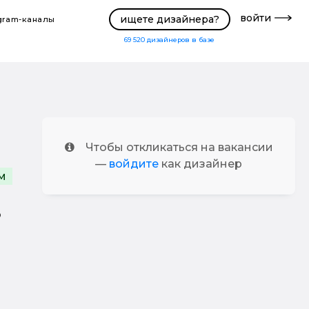
войти
ищете дизайнера?
gram-каналы
69 520
дизайнеров в базе
Чтобы откликаться на вакансии
—
войдите
как дизайнер
м
о