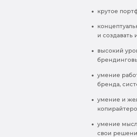
крутое порт
концептуаль
и создавать и
высокий уро
брендинговы
умение работ
бренда, сис
умение и жел
копирайтеро
умение мысл
свои решен