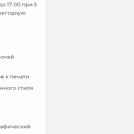
о 17-00 при 5
ежегодную
рочей
в к печати
нного стиля
рафический