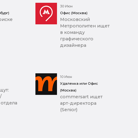
30 Июн
бург)
Офис (Москва)
оиске
Московский
Метрополитен ищет
в команду
графического
дизайнера
10 Июн
Удаленка или Офис
щут:
(Москва)
/
commersart ищет
 отдела
арт-директора
(Senior)