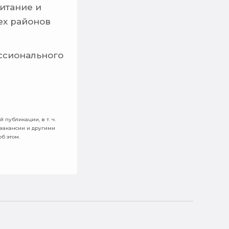
питание и
ех районов
ссионального
 публикации, в т. ч.
 вакансии и другими
б этом.