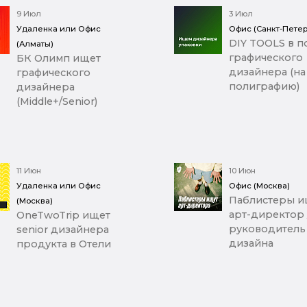
9 Июл
3 Июл
Удаленка или Офис
Офис (Санкт-Петер
DIY TOOLS в п
(Алматы)
графического
БК Олимп ищет
дизайнера (на
графического
полиграфию)
дизайнера
(Middle+/Senior)
11 Июн
10 Июн
Удаленка или Офис
Офис (Москва)
Паблистеры и
(Москва)
арт-директор 
OneTwoTrip ищет
руководитель
senior дизайнера
дизайна
продукта в Отели