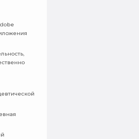
Adobe
приложения
льность,
чественно
цевтической
невная
ый