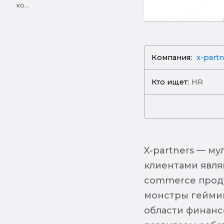
ко...
Компания:
x-partn
Кто ищет:
HR
X-partners — м
клиентами явля
commerce проду
монстры геймин
области финанс