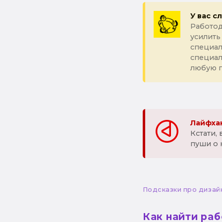
У вас с
Работод
усилить
специал
специа
любую 
Лайфхак
Кстати,
пуши о 
Подсказки про дизай
Как найти ра