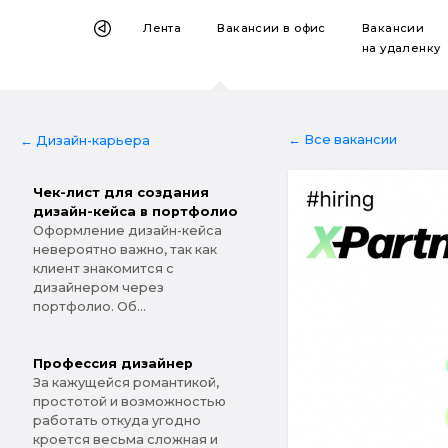
Лента
Вакансии
в офис
Вакансии
на удаленку
← Все вакансии
← Дизайн-карьера
Чек-лист для создания
дизайн-кейса в портфолио
Оформление дизайн-кейса
невероятно важно, так как
клиент знакомится с
дизайнером через
портфолио. Об...
Профессия дизайнер
За кажущейся романтикой,
простотой и возможностью
работать откуда угодно
кроется весьма сложная и