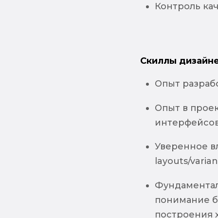
Контроль ка
Скиллы дизайне
Опыт разрабо
Опыт в прое
интерфейсов
Уверенное в
layouts/varian
Фундаментал
понимание б
построения 