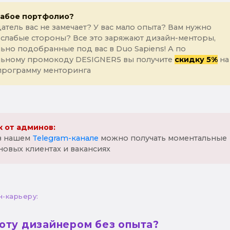
лабое портфолио?
атель вас не замечает? У вас мало опыта? Вам нужно
 слабые стороны? Все это заряжают дизайн-менторы,
ьно подобранные под вас в Duo Sapiens! А по
льному промокоду DESIGNER5 вы получите
скидку 5%
на
программу менторинга
 от админов:
 в нашем
Telegram-канале
можно получать моментальные
новых клиентах и вакансиях
н-карьеру:
боту дизайнером без опыта?