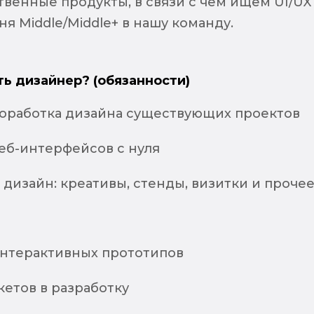
твенные продукты, в связи с чем ищем UI/UX
я Middle/Middle+ в нашу команду.
ть дизайнер? (обязанности)
доработка дизайна существующих проектов
еб-интерфейсов с нуля
дизайн: креативы, стенды, визитки и проче
интерактивных прототипов
етов в разработку