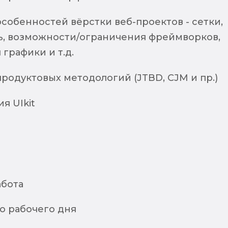
собенностей вёрстки веб-проектов - сетки,
ь, возможности/ограничения фреймворков,
графики и т.д.
родуктовых методологий (JTBD, CJM и пр.)
я UIkit
абота
о рабочего дня