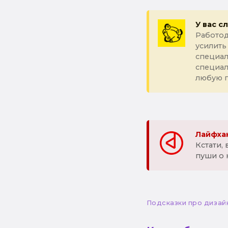
У вас с
Работод
усилить
специал
специа
любую 
Лайфхак
Кстати,
пуши о 
Подсказки про дизай