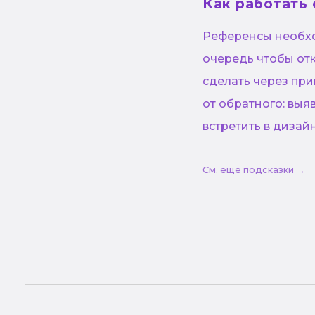
Как работать
Референсы необхо
очередь чтобы от
сделать через при
от обратного: выя
встретить в дизай
См. еще подсказки →