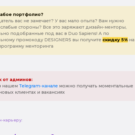
лабое портфолио?
атель вас не замечает? У вас мало опыта? Вам нужно
 слабые стороны? Все это заряжают дизайн-менторы,
ьно подобранные под вас в Duo Sapiens! А по
льному промокоду DESIGNER5 вы получите
скидку 5%
на
программу менторинга
 от админов:
 в нашем
Telegram-канале
можно получать моментальные
новых клиентах и вакансиях
н-карьеру: