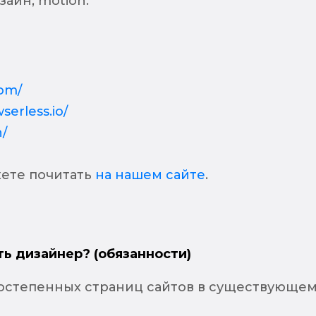
зайн, motion.
com/
serless.io/
h/
ете почитать
на нашем сайте
.
ть дизайнер? (обязанности)
остепенных страниц сайтов в существующе