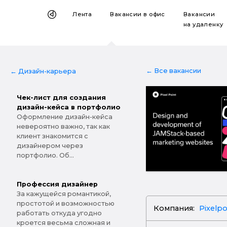
Лента
Вакансии
в офис
Вакансии
на удаленку
← Все вакансии
← Дизайн-карьера
Чек-лист для создания
дизайн-кейса в портфолио
Оформление дизайн-кейса
невероятно важно, так как
клиент знакомится с
дизайнером через
портфолио. Об...
Профессия дизайнер
За кажущейся романтикой,
простотой и возможностью
Компания:
Pixelpo
работать откуда угодно
кроется весьма сложная и