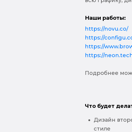
всю графику, ди
Наши работы:
https://novu.co/
https://configu.
https://www.brow
https://neon.tec
Подробнее мож
Что будет дела
Дизайн втор
стиле