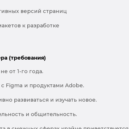
тивных версий страниц
акетов к разработке
ра (требования)
е от 1-го года.
с Figma и продуктами Adobe.
вно развиваться и изучать новое.
льность и общительность.
та в смежных сферах крайне приветствуется 