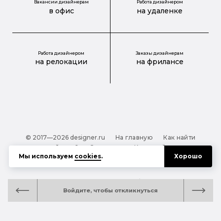
Вакансии дизайнерам
Работа дизайнером
в офис
на удаленке
Работа дизайнером
Заказы дизайнерам
на релокации
на фрилансе
© 2017—2026 designer.ru
На главную
Как найти
дизайнера?
О проекте
Карта сайта
Мы используем
cookies
.
Хорошо
Обработка персональных данных
Файлы cookie
Полезная подсказка:
Как выбрать дизайнера:
Войдите, чтобы откликнуться
руководство для тех, кто заказывает дизайн