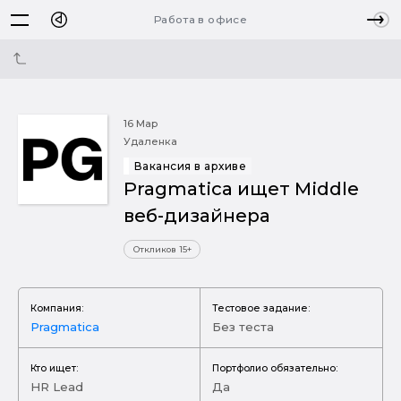
Работа в офисе
16 Мар
Удаленка
Вакансия в архиве
Pragmatica ищет Middle
веб-дизайнера
Откликов 15+
Компания:
Тестовое задание:
Pragmatica
Без теста
Кто ищет:
Портфолио обязательно:
HR Lead
Да